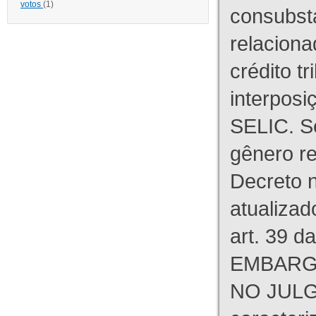
votos
(1)
consubst
relaciona
crédito tr
interpos
SELIC. S
gênero re
Decreto n
atualizad
art. 39 d
EMBARG
NO JULG