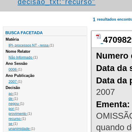
decisao_txt:"recurso"
1
resultados encont
BUSCA FACETADA
470982
Matéria
IPI- processos NT - ressa
(1)
Nome Relator
Numero 
Não Informado
(1)
Ano Sessão
Data da 
0006
(1)
Ano Publicação
Data da 
2007
(1)
Decisão
2007
ao
(1)
de
(1)
Ementa:
negou
(1)
por
(1)
OMISSÃO
provimento
(1)
recurso
(1)
se
(1)
quando d
unanimidade
(1)