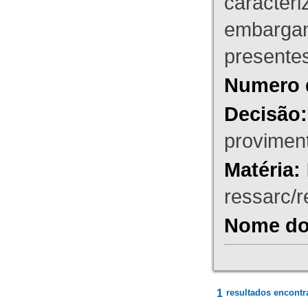
caracteri
embargant
presente
Numero 
Decisão:
proviment
Matéria:
ressarc/re
Nome do 
1
resultados encontr