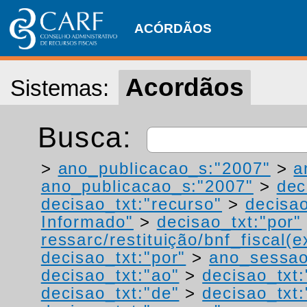
ACÓRDÃOS
Acordãos
Sistemas:
Busca:
>
ano_publicacao_s:"2007"
>
a
ano_publicacao_s:"2007"
>
dec
decisao_txt:"recurso"
>
decisao
Informado"
>
decisao_txt:"por"
ressarc/restituição/bnf_fiscal(ex
decisao_txt:"por"
>
ano_sessao
decisao_txt:"ao"
>
decisao_txt:
decisao_txt:"de"
>
decisao_txt: