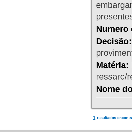
embargant
presente
Numero 
Decisão:
proviment
Matéria:
ressarc/re
Nome do 
1
resultados encontr