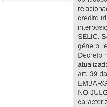
relaciona
crédito tr
interpos
SELIC. S
gênero re
Decreto n
atualizad
art. 39 d
EMBARG
NO JULG
caracteri