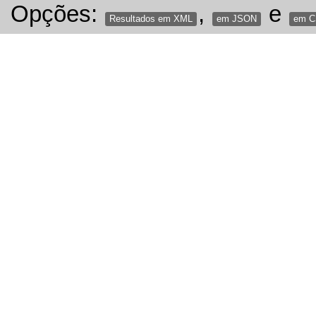
Opções:
,
e
Resultados em XML
em JSON
em 