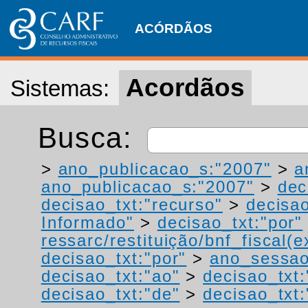
ACÓRDÃOS
Acordãos
Sistemas:
Busca:
>
ano_publicacao_s:"2007"
>
a
ano_publicacao_s:"2007"
>
dec
decisao_txt:"recurso"
>
decisao
Informado"
>
decisao_txt:"por"
ressarc/restituição/bnf_fiscal(ex
decisao_txt:"por"
>
ano_sessao
decisao_txt:"ao"
>
decisao_txt:
decisao_txt:"de"
>
decisao_txt: