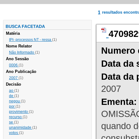
1
resultados encont
BUSCA FACETADA
470982
Matéria
IPI- processos NT - ressa
(1)
Nome Relator
Numero 
Não Informado
(1)
Ano Sessão
Data da 
0006
(1)
Ano Publicação
Data da 
2007
(1)
Decisão
2007
ao
(1)
de
(1)
Ementa:
negou
(1)
por
(1)
OMISSÃO
provimento
(1)
recurso
(1)
se
(1)
quando d
unanimidade
(1)
votos
(1)
consubst