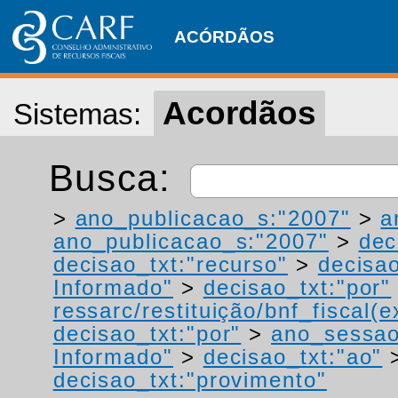
ACÓRDÃOS
Acordãos
Sistemas:
Busca:
>
ano_publicacao_s:"2007"
>
a
ano_publicacao_s:"2007"
>
dec
decisao_txt:"recurso"
>
decisao
Informado"
>
decisao_txt:"por"
ressarc/restituição/bnf_fiscal(ex
decisao_txt:"por"
>
ano_sessao
Informado"
>
decisao_txt:"ao"
decisao_txt:"provimento"