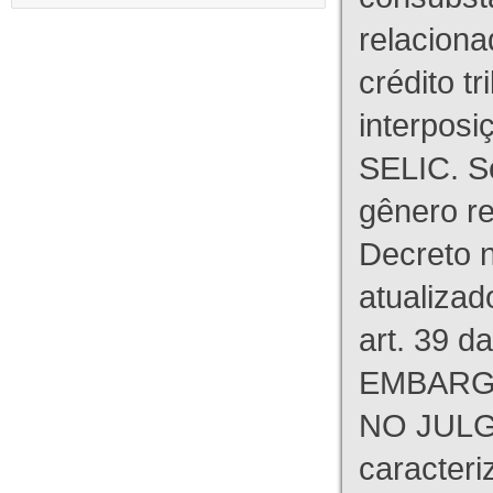
relaciona
crédito tr
interpos
SELIC. S
gênero re
Decreto n
atualizad
art. 39 d
EMBARG
NO JULG
caracteri