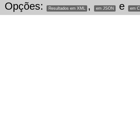
Opções:
,
e
Resultados em XML
em JSON
em 