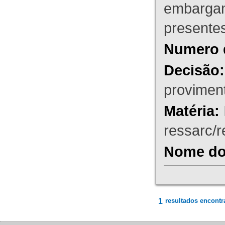
embargant
presente
Numero 
Decisão:
proviment
Matéria:
ressarc/re
Nome do 
1
resultados encontr