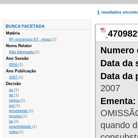
1
resultados encont
BUSCA FACETADA
470982
Matéria
IPI- processos NT - ressa
(1)
Nome Relator
Numero 
Não Informado
(1)
Ano Sessão
Data da 
0006
(1)
Ano Publicação
Data da 
2007
(1)
Decisão
2007
ao
(1)
de
(1)
Ementa:
negou
(1)
por
(1)
OMISSÃO
provimento
(1)
recurso
(1)
se
(1)
quando d
unanimidade
(1)
votos
(1)
consubst