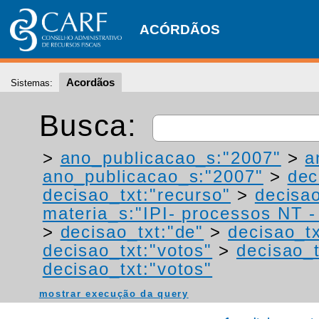
ACÓRDÃOS
Acordãos
Sistemas:
Busca:
>
ano_publicacao_s:"2007"
>
a
ano_publicacao_s:"2007"
>
dec
decisao_txt:"recurso"
>
decisa
materia_s:"IPI- processos NT - r
>
decisao_txt:"de"
>
decisao_tx
decisao_txt:"votos"
>
decisao_t
decisao_txt:"votos"
mostrar execução da query