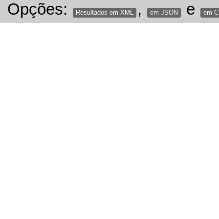
Opções:
,
e
Resultados em XML
em JSON
em 