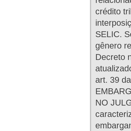
crédito tr
interpos
SELIC. S
gênero re
Decreto n
atualizad
art. 39 d
EMBARG
NO JULG
caracteri
embargant