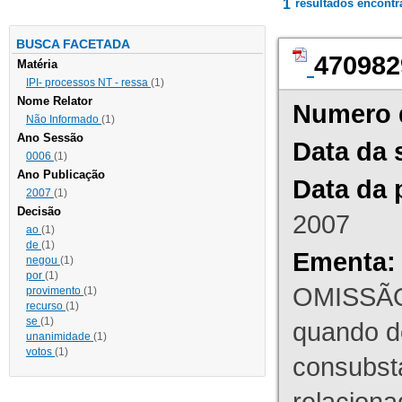
1
resultados encont
BUSCA FACETADA
470982
Matéria
IPI- processos NT - ressa
(1)
Nome Relator
Numero 
Não Informado
(1)
Ano Sessão
Data da 
0006
(1)
Ano Publicação
Data da 
2007
(1)
Decisão
2007
ao
(1)
de
(1)
Ementa:
negou
(1)
por
(1)
OMISSÃO
provimento
(1)
recurso
(1)
se
(1)
quando d
unanimidade
(1)
votos
(1)
consubst
relaciona