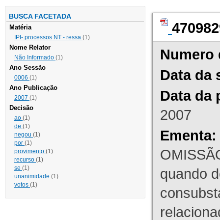
BUSCA FACETADA
470982
Matéria
IPI- processos NT - ressa
(1)
Nome Relator
Numero 
Não Informado
(1)
Ano Sessão
Data da 
0006
(1)
Ano Publicação
Data da 
2007
(1)
Decisão
2007
ao
(1)
de
(1)
Ementa:
negou
(1)
por
(1)
OMISSÃO
provimento
(1)
recurso
(1)
se
(1)
quando d
unanimidade
(1)
votos
(1)
consubst
relaciona