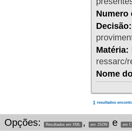
presente
Numero 
Decisão:
proviment
Matéria:
ressarc/re
Nome do 
1
resultados encontr
Opções:
,
e
Resultados em XML
em JSON
em 