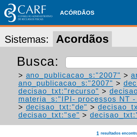
ACÓRDÃOS
Acordãos
Sistemas:
Busca:
>
ano_publicacao_s:"2007"
>
a
ano_publicacao_s:"2007"
>
dec
decisao_txt:"recurso"
>
decisa
materia_s:"IPI- processos NT - r
>
decisao_txt:"de"
>
decisao_tx
decisao_txt:"se"
>
decisao_txt
1
resultados encont