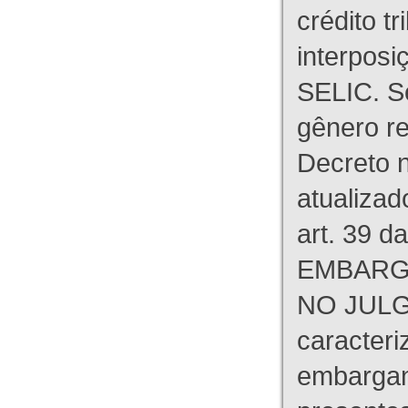
crédito tr
interpos
SELIC. S
gênero re
Decreto n
atualizad
art. 39 d
EMBARG
NO JULG
caracteri
embargant