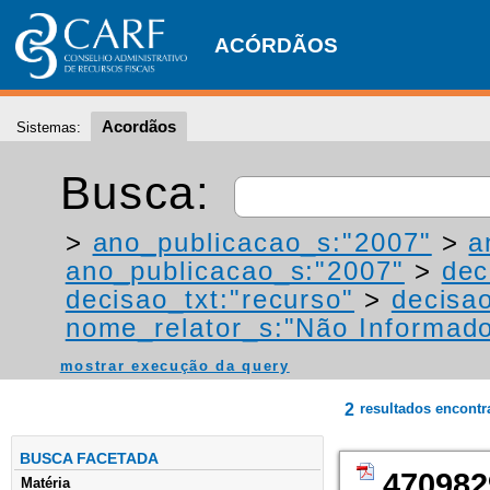
ACÓRDÃOS
Acordãos
Sistemas:
Busca:
>
ano_publicacao_s:"2007"
>
a
ano_publicacao_s:"2007"
>
dec
decisao_txt:"recurso"
>
decisao
nome_relator_s:"Não Informad
mostrar execução da query
2
resultados encont
BUSCA FACETADA
470982
Matéria