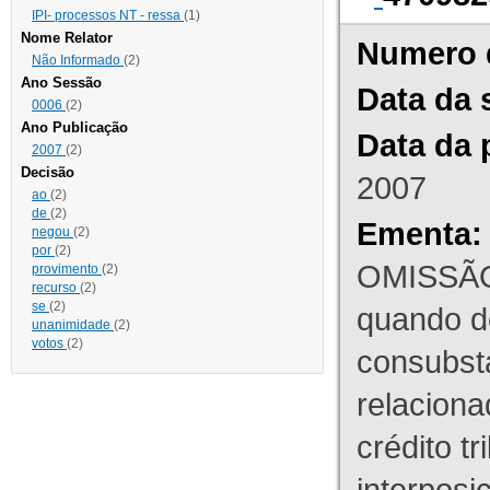
IPI- processos NT - ressa
(1)
Nome Relator
Numero 
Não Informado
(2)
Ano Sessão
Data da 
0006
(2)
Ano Publicação
Data da 
2007
(2)
Decisão
2007
ao
(2)
de
(2)
Ementa:
negou
(2)
por
(2)
OMISSÃO
provimento
(2)
recurso
(2)
se
(2)
quando d
unanimidade
(2)
votos
(2)
consubst
relaciona
crédito tr
interpos