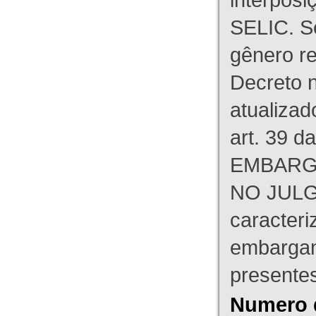
SELIC. S
gênero re
Decreto n
atualizad
art. 39 d
EMBARG
NO JULG
caracteri
embargant
presente
Numero 