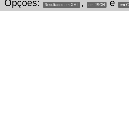
Opções:
,
e
Resultados em XML
em JSON
em 