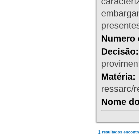
caracteri
embargant
presente
Numero 
Decisão:
proviment
Matéria:
ressarc/re
Nome do 
1
resultados encontr