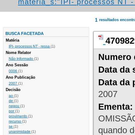
materia_s:"IPI- processos NT - r
1
resultados encont
BUSCA FACETADA
470982
Matéria
IPI- processos NT - ressa
(1)
Nome Relator
Numero 
Não Informado
(1)
Ano Sessão
Data da 
0006
(1)
Ano Publicação
Data da 
2007
(1)
Decisão
2007
ao
(1)
de
(1)
Ementa:
negou
(1)
por
(1)
OMISSÃO
provimento
(1)
recurso
(1)
se
(1)
quando d
unanimidade
(1)