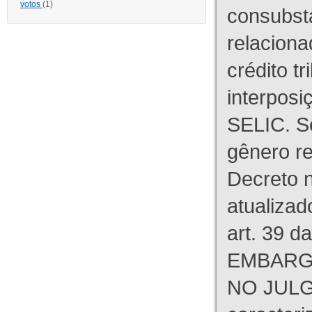
votos
(1)
consubst
relaciona
crédito tr
interpos
SELIC. S
gênero re
Decreto n
atualizad
art. 39 d
EMBARG
NO JULG