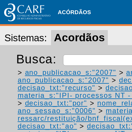
ACÓRDÃOS
Acordãos
Sistemas:
Busca:
>
ano_publicacao_s:"2007"
>
a
ano_publicacao_s:"2007"
>
dec
decisao_txt:"recurso"
>
decisao
materia_s:"IPI- processos NT - r
>
decisao_txt:"por"
>
nome_rel
ano_sessao_s:"0006"
>
materi
ressarc/restituição/bnf_fiscal(ex
decisao_txt:"ao"
>
decisao_txt: