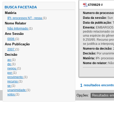
4709829
#
BUSCA FACETADA
Matéria
Numero do processo
Data da sessão:
Sun 
IPI- processos NT - ressa
(1)
Data da publicação:
T
Nome Relator
Ementa:
EMBARGOS DE
Não Informado
(1)
pedido relacionado co
Ano Sessão
uma espécie do gênero
0006
(1)
9.250/95. Recurso p
se justifica a interp
Ano Publicação
Numero da decisão:
2
2007
(1)
Decisão:
Por unanimid
Decisão
Matéria:
IPI- processos
ao
(1)
Nome do relator:
Não 
de
(1)
negou
(1)
por
(1)
provimento
(1)
recurso
(1)
1
resultados encontr
se
(1)
unanimidade
(1)
votos
(1)
Opções:
Resultados e