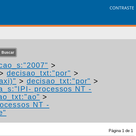
CONTRASTE
cao_s:"2007"
>
>
decisao_txt:"por"
>
axi)"
>
decisao_txt:"por"
>
a_s:"IPI- processos NT -
ao_txt:"ao"
>
rocessos NT -
e"
Página
1
de
1