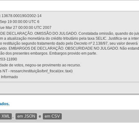
:
13678.000190/2002-14
Sep 19 00:00:00 UTC 6
ue Mar 27 00:00:00 UTC 2007
 DECLARAÇÃO. OMISSÃO DO JULGADO. Constatada omissão, quando do julgamen
m a atualização monetária do crédito tributário pela taxa SELIC. Justifica-se a 
 restituição segundo tratamento dado pelo Decreto nº 2.138/97, seu valor deverá 
rovido. EMBARGOS DE DECLARAÇÃO. OBSCURIDADE NO JULGADO. Não estando dev
osição dos presentes embargos. Embargos provido em parte.
03-11890
ade de votos, negou-se provimento ao recurso.
 NT - ressarc/restituição/bnf_fiscal(ex.:taxi)
Informado
ados.
m XML
,
em JSON
e
em CSV