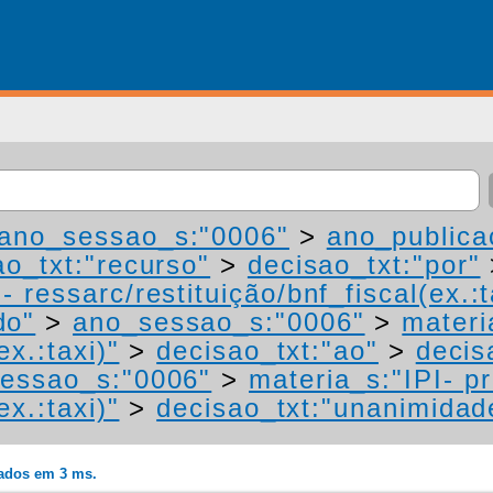
ano_sessao_s:"0006"
>
ano_publica
ao_txt:"recurso"
>
decisao_txt:"por"
 ressarc/restituição/bnf_fiscal(ex.:t
do"
>
ano_sessao_s:"0006"
>
materi
ex.:taxi)"
>
decisao_txt:"ao"
>
decis
essao_s:"0006"
>
materia_s:"IPI- p
ex.:taxi)"
>
decisao_txt:"unanimidad
rados em 3 ms.