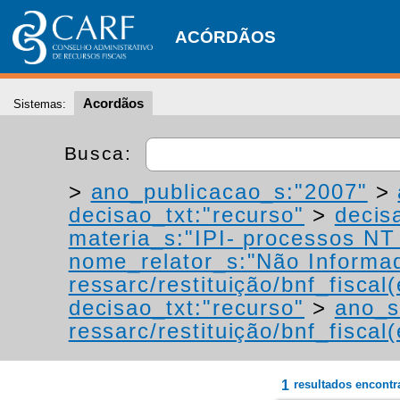
ACÓRDÃOS
Acordãos
Sistemas:
Busca:
>
ano_publicacao_s:"2007"
>
decisao_txt:"recurso"
>
decis
materia_s:"IPI- processos NT -
nome_relator_s:"Não Informa
ressarc/restituição/bnf_fiscal(
decisao_txt:"recurso"
>
ano_s
ressarc/restituição/bnf_fiscal(
1
resultados encont