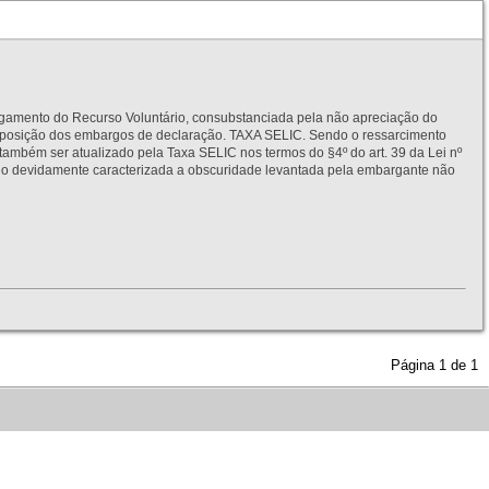
to do Recurso Voluntário, consubstanciada pela não apreciação do
interposição dos embargos de declaração. TAXA SELIC. Sendo o ressarcimento
também ser atualizado pela Taxa SELIC nos termos do §4º do art. 39 da Lei nº
idamente caracterizada a obscuridade levantada pela embargante não
Página
1
de
1