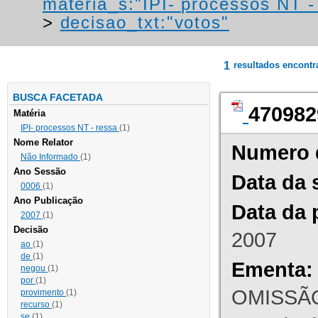
materia_s:"IPI- processos NT - r
>
decisao_txt:"votos"
1
resultados encont
BUSCA FACETADA
470982
Matéria
IPI- processos NT - ressa
(1)
Nome Relator
Numero 
Não Informado
(1)
Ano Sessão
Data da 
0006
(1)
Ano Publicação
Data da 
2007
(1)
Decisão
2007
ao
(1)
de
(1)
Ementa:
negou
(1)
por
(1)
OMISSÃO
provimento
(1)
recurso
(1)
se
(1)