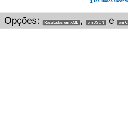
1
resultados encontr
Opções:
,
e
Resultados em XML
em JSON
em 