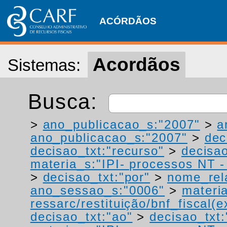
ACÓRDÃOS
Acordãos
Sistemas:
Busca:
>
ano_publicacao_s:"2007"
>
a
ano_publicacao_s:"2007"
>
dec
decisao_txt:"recurso"
>
decisao
materia_s:"IPI- processos NT - r
>
decisao_txt:"por"
>
nome_rel
ano_sessao_s:"0006"
>
materi
ressarc/restituição/bnf_fiscal(ex
decisao_txt:"ao"
>
decisao_txt: