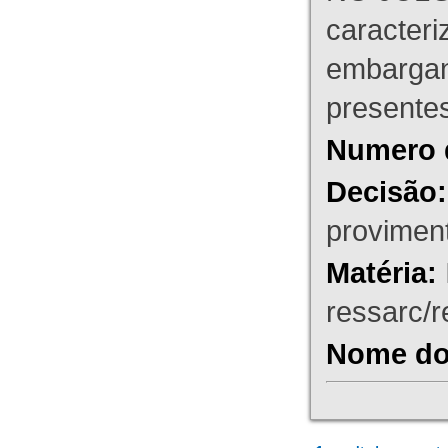
caracteri
embargant
presente
Numero 
Decisão:
proviment
Matéria:
ressarc/re
Nome do 