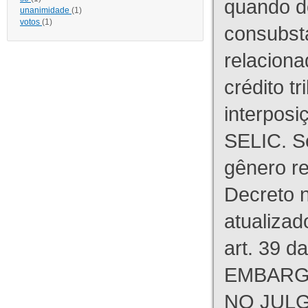
quando d
unanimidade
(1)
votos
(1)
consubst
relaciona
crédito tr
interpos
SELIC. S
gênero re
Decreto n
atualizad
art. 39 d
EMBARG
NO JULG