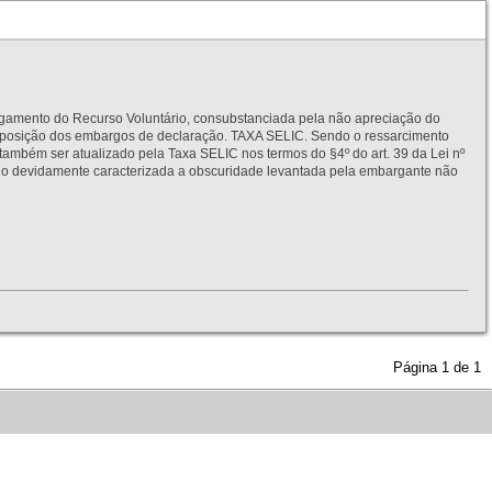
to do Recurso Voluntário, consubstanciada pela não apreciação do
interposição dos embargos de declaração. TAXA SELIC. Sendo o ressarcimento
também ser atualizado pela Taxa SELIC nos termos do §4º do art. 39 da Lei nº
idamente caracterizada a obscuridade levantada pela embargante não
Página
1
de
1