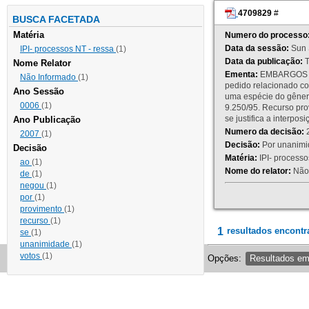
4709829
#
BUSCA FACETADA
Matéria
Numero do processo
Data da sessão:
Sun 
IPI- processos NT - ressa
(1)
Data da publicação:
T
Nome Relator
Ementa:
EMBARGOS DE
Não Informado
(1)
pedido relacionado co
Ano Sessão
uma espécie do gênero
0006
(1)
9.250/95. Recurso p
se justifica a interp
Ano Publicação
Numero da decisão:
2
2007
(1)
Decisão:
Por unanimid
Decisão
Matéria:
IPI- processos
ao
(1)
Nome do relator:
Não 
de
(1)
negou
(1)
por
(1)
provimento
(1)
recurso
(1)
1
resultados encontr
se
(1)
unanimidade
(1)
votos
(1)
Opções:
Resultados e