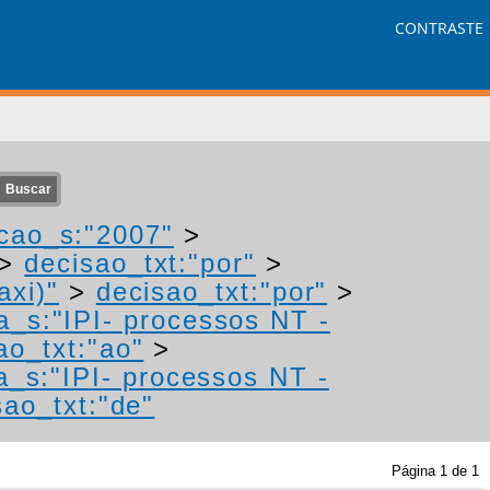
CONTRASTE
cao_s:"2007"
>
>
decisao_txt:"por"
>
axi)"
>
decisao_txt:"por"
>
a_s:"IPI- processos NT -
ao_txt:"ao"
>
a_s:"IPI- processos NT -
sao_txt:"de"
Página
1
de
1