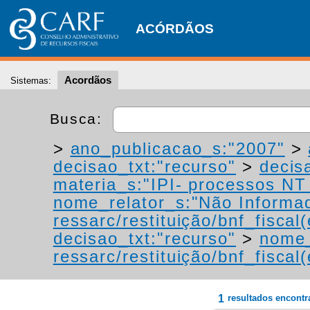
ACÓRDÃOS
Acordãos
Sistemas:
Busca:
>
ano_publicacao_s:"2007"
>
decisao_txt:"recurso"
>
decis
materia_s:"IPI- processos NT -
nome_relator_s:"Não Informa
ressarc/restituição/bnf_fiscal(
decisao_txt:"recurso"
>
nome_
ressarc/restituição/bnf_fiscal(
1
resultados encont