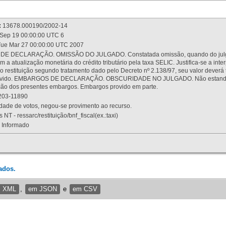
:
13678.000190/2002-14
Sep 19 00:00:00 UTC 6
ue Mar 27 00:00:00 UTC 2007
 DECLARAÇÃO. OMISSÃO DO JULGADO. Constatada omissão, quando do julgamen
m a atualização monetária do crédito tributário pela taxa SELIC. Justifica-se a 
 restituição segundo tratamento dado pelo Decreto nº 2.138/97, seu valor deverá 
rovido. EMBARGOS DE DECLARAÇÃO. OBSCURIDADE NO JULGADO. Não estando dev
osição dos presentes embargos. Embargos provido em parte.
03-11890
ade de votos, negou-se provimento ao recurso.
 NT - ressarc/restituição/bnf_fiscal(ex.:taxi)
Informado
ados.
m XML
,
em JSON
e
em CSV