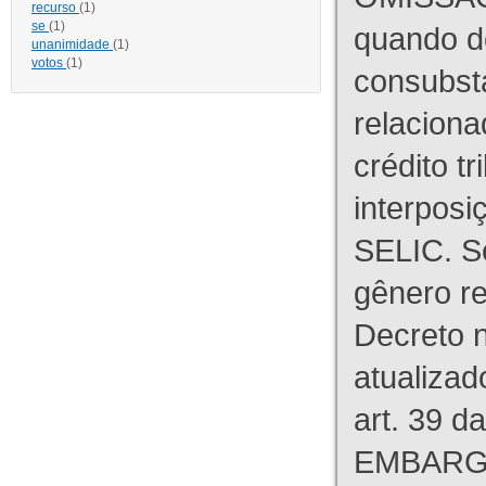
recurso
(1)
se
(1)
quando d
unanimidade
(1)
votos
(1)
consubst
relaciona
crédito tr
interpos
SELIC. S
gênero re
Decreto n
atualizad
art. 39 d
EMBARG