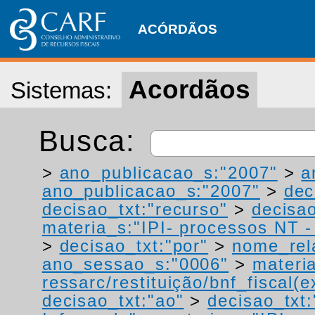
ACÓRDÃOS
Acordãos
Sistemas:
Busca:
>
ano_publicacao_s:"2007"
>
a
ano_publicacao_s:"2007"
>
dec
decisao_txt:"recurso"
>
decisao
materia_s:"IPI- processos NT - r
>
decisao_txt:"por"
>
nome_rel
ano_sessao_s:"0006"
>
materi
ressarc/restituição/bnf_fiscal(ex
decisao_txt:"ao"
>
decisao_txt: