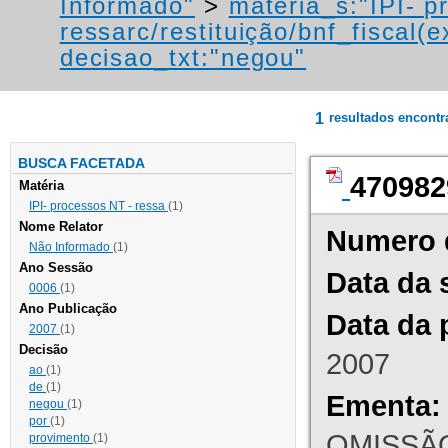
Informado"
>
materia_s:"IPI- p
ressarc/restituição/bnf_fiscal(ex
decisao_txt:"negou"
1
resultados encont
BUSCA FACETADA
470982
Matéria
IPI- processos NT - ressa
(1)
Nome Relator
Numero 
Não Informado
(1)
Ano Sessão
Data da 
0006
(1)
Ano Publicação
Data da 
2007
(1)
Decisão
2007
ao
(1)
de
(1)
Ementa:
negou
(1)
por
(1)
OMISSÃO
provimento
(1)