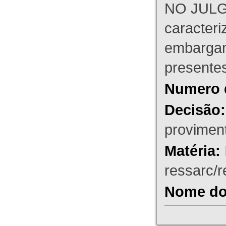
NO JULG
caracteri
embargant
presente
Numero 
Decisão:
proviment
Matéria:
ressarc/re
Nome do 