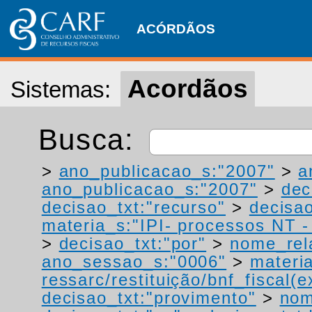
ACÓRDÃOS
Acordãos
Sistemas:
Busca:
>
ano_publicacao_s:"2007"
>
a
ano_publicacao_s:"2007"
>
dec
decisao_txt:"recurso"
>
decisao
materia_s:"IPI- processos NT - r
>
decisao_txt:"por"
>
nome_rel
ano_sessao_s:"0006"
>
materi
ressarc/restituição/bnf_fiscal(ex
decisao_txt:"provimento"
>
nom