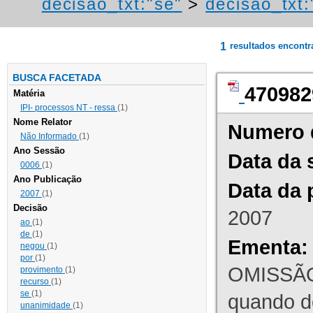
decisao_txt:"se"
>
decisao_txt:
1
resultados encont
BUSCA FACETADA
470982
Matéria
IPI- processos NT - ressa
(1)
Nome Relator
Numero 
Não Informado
(1)
Ano Sessão
Data da 
0006
(1)
Ano Publicação
Data da 
2007
(1)
Decisão
2007
ao
(1)
de
(1)
Ementa:
negou
(1)
por
(1)
OMISSÃO
provimento
(1)
recurso
(1)
se
(1)
quando d
unanimidade
(1)