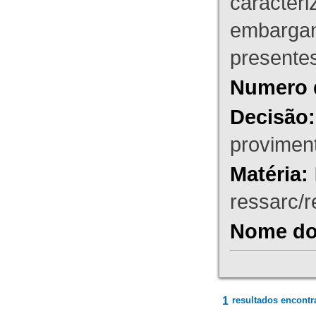
caracteri
embargant
presente
Numero 
Decisão:
proviment
Matéria:
ressarc/re
Nome do 
1
resultados encontr