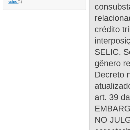
votos
(1)
consubst
relaciona
crédito tr
interpos
SELIC. S
gênero re
Decreto n
atualizad
art. 39 d
EMBARG
NO JULG