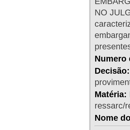
EMBARG
NO JULG
caracteri
embargant
presente
Numero 
Decisão:
proviment
Matéria:
ressarc/re
Nome do 