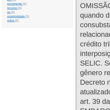
OMISSÃO
provimento
(1)
recurso
(1)
se
(1)
quando d
unanimidade
(1)
votos
(1)
consubst
relaciona
crédito tr
interpos
SELIC. S
gênero re
Decreto n
atualizad
art. 39 d