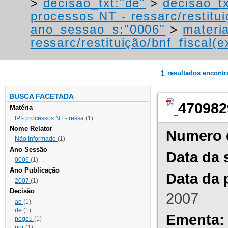
>
decisao_txt:"de"
>
decisao_t
processos NT - ressarc/restituiç
ano_sessao_s:"0006"
>
materi
ressarc/restituição/bnf_fiscal(ex
1
resultados encont
BUSCA FACETADA
470982
Matéria
IPI- processos NT - ressa
(1)
Nome Relator
Numero 
Não Informado
(1)
Ano Sessão
Data da 
0006
(1)
Ano Publicação
Data da 
2007
(1)
Decisão
2007
ao
(1)
de
(1)
Ementa:
negou
(1)
por
(1)