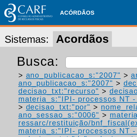
ACÓRDÃOS
Acordãos
Sistemas:
Busca:
>
ano_publicacao_s:"2007"
>
a
ano_publicacao_s:"2007"
>
dec
decisao_txt:"recurso"
>
decisao
materia_s:"IPI- processos NT - r
>
decisao_txt:"por"
>
nome_rel
ano_sessao_s:"0006"
>
materi
ressarc/restituição/bnf_fiscal(ex
materia_s:"IPI- processos NT - r