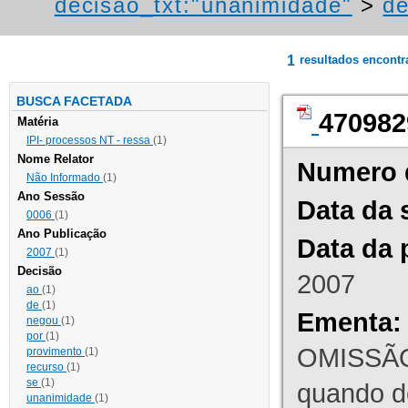
decisao_txt:"unanimidade"
>
de
1
resultados encont
BUSCA FACETADA
470982
Matéria
IPI- processos NT - ressa
(1)
Nome Relator
Numero 
Não Informado
(1)
Ano Sessão
Data da 
0006
(1)
Ano Publicação
Data da 
2007
(1)
Decisão
2007
ao
(1)
de
(1)
Ementa:
negou
(1)
por
(1)
OMISSÃO
provimento
(1)
recurso
(1)
se
(1)
quando d
unanimidade
(1)