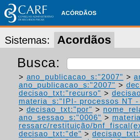
ACÓRDÃOS
Acordãos
Sistemas:
Busca:
>
ano_publicacao_s:"2007"
>
a
ano_publicacao_s:"2007"
>
dec
decisao_txt:"recurso"
>
decisao
materia_s:"IPI- processos NT - r
>
decisao_txt:"por"
>
nome_rel
ano_sessao_s:"0006"
>
materi
ressarc/restituição/bnf_fiscal(ex
decisao_txt:"de"
>
decisao_txt: