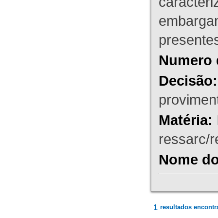
caracteri
embargant
presente
Numero 
Decisão:
proviment
Matéria:
ressarc/re
Nome do 
1
resultados encontr