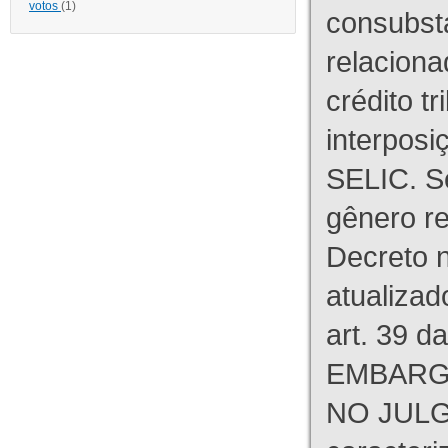
votos
(1)
consubst
relaciona
crédito tr
interpos
SELIC. S
gênero re
Decreto n
atualizad
art. 39 d
EMBARG
NO JULG