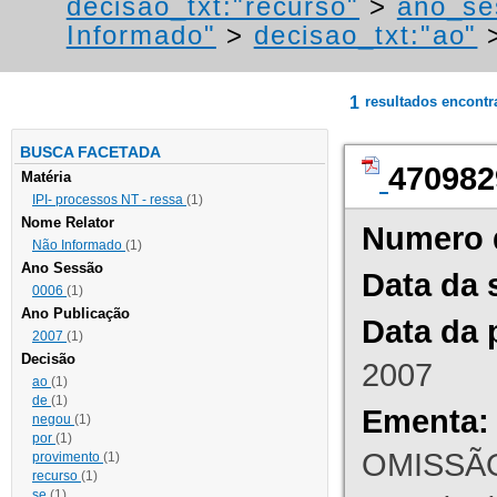
decisao_txt:"recurso"
>
ano_se
Informado"
>
decisao_txt:"ao"
1
resultados encont
BUSCA FACETADA
470982
Matéria
IPI- processos NT - ressa
(1)
Nome Relator
Numero 
Não Informado
(1)
Ano Sessão
Data da 
0006
(1)
Ano Publicação
Data da 
2007
(1)
Decisão
2007
ao
(1)
de
(1)
Ementa:
negou
(1)
por
(1)
OMISSÃO
provimento
(1)
recurso
(1)
se
(1)