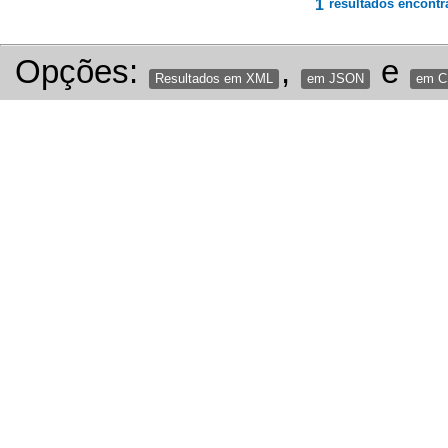
1
resultados encontr
Opções:
,
e
Resultados em XML
em JSON
em 