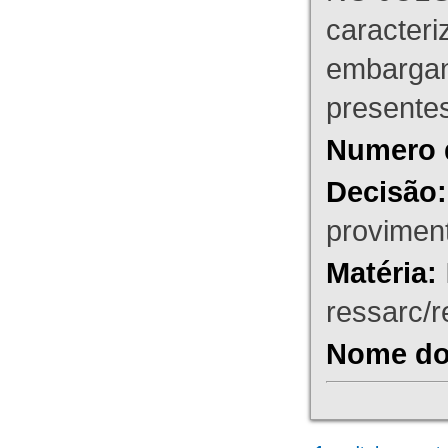
caracteri
embargant
presente
Numero 
Decisão:
proviment
Matéria:
ressarc/re
Nome do 