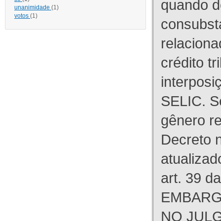
quando d
unanimidade
(1)
votos
(1)
consubst
relaciona
crédito tr
interpos
SELIC. S
gênero re
Decreto n
atualizad
art. 39 d
EMBARG
NO JULG