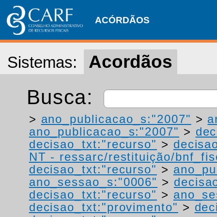
ACÓRDÃOS
Acordãos
Sistemas:
Busca:
>
ano_publicacao_s:"2007"
>
a
ano_publicacao_s:"2007"
>
dec
decisao_txt:"recurso"
>
decisao
NT - ressarc/restituição/bnf_fis
decisao_txt:"recurso"
>
ano_pu
ano_sessao_s:"0006"
>
decisao
decisao_txt:"recurso"
>
ano_se
decisao_txt:"provimento"
>
dec