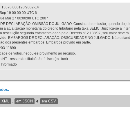
:
13678.000190/2002-14
Sep 19 00:00:00 UTC 6
ue Mar 27 00:00:00 UTC 2007
 DECLARAÇÃO. OMISSÃO DO JULGADO. Constatada omissão, quando do julgamen
m a atualização monetária do crédito tributário pela taxa SELIC. Justifica-se a 
 restituição segundo tratamento dado pelo Decreto nº 2.138/97, seu valor deverá 
rovido. EMBARGOS DE DECLARAÇÃO. OBSCURIDADE NO JULGADO. Não estando dev
osição dos presentes embargos. Embargos provido em parte.
03-11890
ade de votos, negou-se provimento ao recurso.
 NT - ressarc/restituição/bnf_fiscal(ex.:taxi)
Informado
ados.
m XML
,
em JSON
e
em CSV