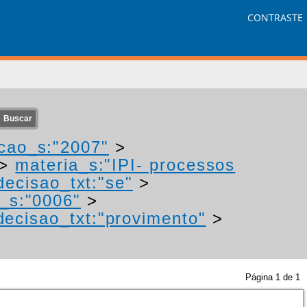
CONTRASTE
cao_s:"2007"
>
>
materia_s:"IPI- processos
decisao_txt:"se"
>
_s:"0006"
>
decisao_txt:"provimento"
>
Página
1
de
1