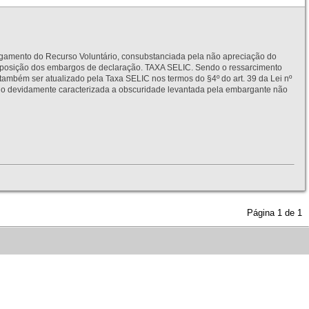
to do Recurso Voluntário, consubstanciada pela não apreciação do
interposição dos embargos de declaração. TAXA SELIC. Sendo o ressarcimento
também ser atualizado pela Taxa SELIC nos termos do §4º do art. 39 da Lei nº
idamente caracterizada a obscuridade levantada pela embargante não
Página
1
de
1