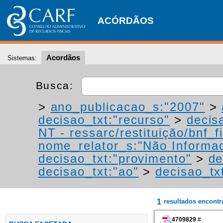
ACÓRDÃOS
Acordãos
Sistemas:
Busca:
>
ano_publicacao_s:"2007"
>
decisao_txt:"recurso"
>
decis
NT - ressarc/restituição/bnf_fi
nome_relator_s:"Não Informa
decisao_txt:"provimento"
>
de
decisao_txt:"ao"
>
decisao_tx
1
resultados encont
4709829
#