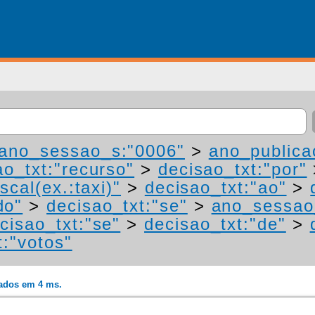
ano_sessao_s:"0006"
>
ano_publica
ao_txt:"recurso"
>
decisao_txt:"por"
scal(ex.:taxi)"
>
decisao_txt:"ao"
>
do"
>
decisao_txt:"se"
>
ano_sessao
cisao_txt:"se"
>
decisao_txt:"de"
>
t:"votos"
rados em 4 ms.