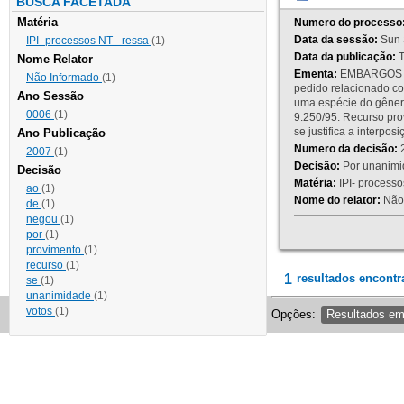
BUSCA FACETADA
Matéria
Numero do processo
Data da sessão:
Sun 
IPI- processos NT - ressa
(1)
Data da publicação:
T
Nome Relator
Ementa:
EMBARGOS DE
Não Informado
(1)
pedido relacionado co
Ano Sessão
uma espécie do gênero
0006
(1)
9.250/95. Recurso p
se justifica a interp
Ano Publicação
Numero da decisão:
2
2007
(1)
Decisão:
Por unanimid
Decisão
Matéria:
IPI- processos
ao
(1)
Nome do relator:
Não 
de
(1)
negou
(1)
por
(1)
provimento
(1)
recurso
(1)
1
resultados encontr
se
(1)
unanimidade
(1)
votos
(1)
Opções:
Resultados e