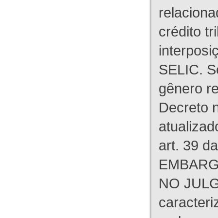
relaciona
crédito tr
interpos
SELIC. S
gênero re
Decreto n
atualizad
art. 39 d
EMBARG
NO JULG
caracteri