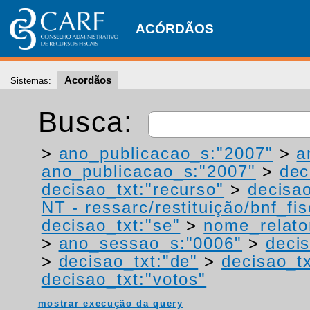
ACÓRDÃOS
Acordãos
Sistemas:
Busca:
>
ano_publicacao_s:"2007"
>
a
ano_publicacao_s:"2007"
>
dec
decisao_txt:"recurso"
>
decisao
NT - ressarc/restituição/bnf_fis
decisao_txt:"se"
>
nome_relato
>
ano_sessao_s:"0006"
>
decis
>
decisao_txt:"de"
>
decisao_t
decisao_txt:"votos"
mostrar execução da query