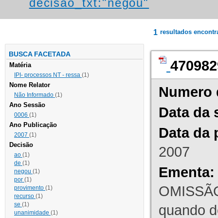
decisao_txt:"negou"
1
resultados encont
BUSCA FACETADA
470982
Matéria
IPI- processos NT - ressa
(1)
Nome Relator
Numero 
Não Informado
(1)
Ano Sessão
Data da 
0006
(1)
Ano Publicação
Data da 
2007
(1)
Decisão
2007
ao
(1)
de
(1)
Ementa:
negou
(1)
por
(1)
OMISSÃO
provimento
(1)
recurso
(1)
se
(1)
quando d
unanimidade
(1)