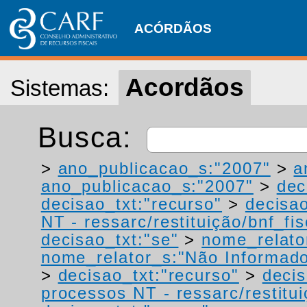
ACÓRDÃOS
Acordãos
Sistemas:
Busca:
>
ano_publicacao_s:"2007"
>
a
ano_publicacao_s:"2007"
>
dec
decisao_txt:"recurso"
>
decisao
NT - ressarc/restituição/bnf_fis
decisao_txt:"se"
>
nome_relato
nome_relator_s:"Não Informad
>
decisao_txt:"recurso"
>
decis
processos NT - ressarc/restituiç