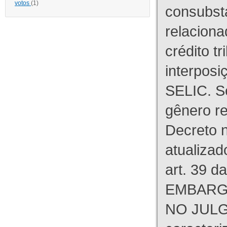
votos
(1)
consubst
relaciona
crédito tr
interpos
SELIC. S
gênero re
Decreto n
atualizad
art. 39 d
EMBARG
NO JULG