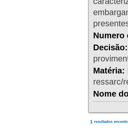
caracteri
embargant
presente
Numero 
Decisão:
proviment
Matéria:
ressarc/re
Nome do 
1
resultados encontr