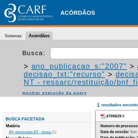
ACÓRDÃOS
Acordãos
Sistemas:
Busca:
>
ano_publicacao_s:"2007"
>
decisao_txt:"recurso"
>
decis
NT - ressarc/restituição/bnf_fi
mostrar execução da query
1
resultados encont
4709829
#
BUSCA FACETADA
Matéria
Numero do processo
Data da sessão:
Sun 
IPI- processos NT - ressa
(1)
Data da publicação:
T