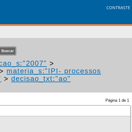
CONTRASTE
cao_s:"2007"
>
>
materia_s:"IPI- processos
"
>
decisao_txt:"ao"
Página
1
de
1