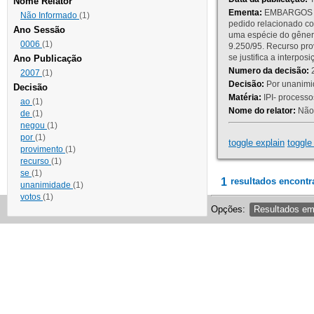
Nome Relator
Ementa:
EMBARGOS DE
Não Informado
(1)
pedido relacionado co
Ano Sessão
uma espécie do gênero
0006
(1)
9.250/95. Recurso p
se justifica a interp
Ano Publicação
Numero da decisão:
2
2007
(1)
Decisão:
Por unanimid
Decisão
Matéria:
IPI- processos
ao
(1)
Nome do relator:
Não 
de
(1)
negou
(1)
por
(1)
toggle explain
toggle 
provimento
(1)
recurso
(1)
se
(1)
1
resultados encontr
unanimidade
(1)
votos
(1)
Opções:
Resultados e