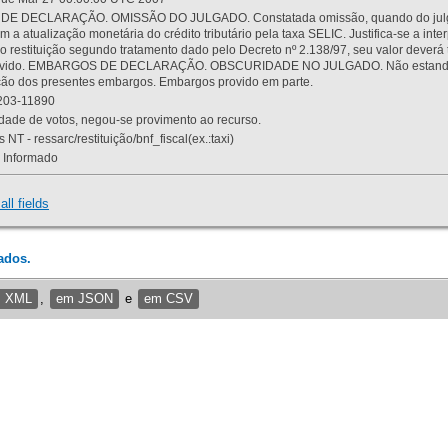
 DECLARAÇÃO. OMISSÃO DO JULGADO. Constatada omissão, quando do julgamen
m a atualização monetária do crédito tributário pela taxa SELIC. Justifica-se a 
 restituição segundo tratamento dado pelo Decreto nº 2.138/97, seu valor deverá 
rovido. EMBARGOS DE DECLARAÇÃO. OBSCURIDADE NO JULGADO. Não estando dev
osição dos presentes embargos. Embargos provido em parte.
03-11890
ade de votos, negou-se provimento ao recurso.
 NT - ressarc/restituição/bnf_fiscal(ex.:taxi)
Informado
all fields
ados.
m XML
,
em JSON
e
em CSV