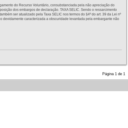
to do Recurso Voluntário, consubstanciada pela não apreciação do
interposição dos embargos de declaração. TAXA SELIC. Sendo o ressarcimento
também ser atualizado pela Taxa SELIC nos termos do §4º do art. 39 da Lei nº
idamente caracterizada a obscuridade levantada pela embargante não
Página
1
de
1