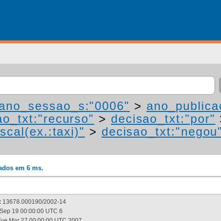
ano_sessao_s:"0006"
>
ano_publica
ao_txt:"recurso"
>
decisao_txt:"por"
scal(ex.:taxi)"
>
decisao_txt:"negou
rados em 6 ms.
:
13678.000190/2002-14
Sep 19 00:00:00 UTC 6
ue Mar 27 00:00:00 UTC 2007