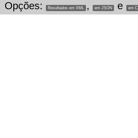
Opções:
,
e
Resultados em XML
em JSON
em 