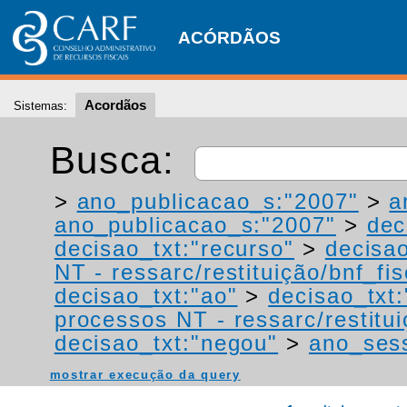
ACÓRDÃOS
Acordãos
Sistemas:
Busca:
>
ano_publicacao_s:"2007"
>
a
ano_publicacao_s:"2007"
>
dec
decisao_txt:"recurso"
>
decisao
NT - ressarc/restituição/bnf_fis
decisao_txt:"ao"
>
decisao_txt
processos NT - ressarc/restituiç
decisao_txt:"negou"
>
ano_ses
mostrar execução da query