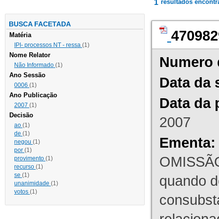
1
resultados encont
BUSCA FACETADA
470982
Matéria
IPI- processos NT - ressa
(1)
Nome Relator
Numero 
Não Informado
(1)
Ano Sessão
Data da 
0006
(1)
Ano Publicação
Data da 
2007
(1)
Decisão
2007
ao
(1)
de
(1)
Ementa:
negou
(1)
por
(1)
OMISSÃO
provimento
(1)
recurso
(1)
se
(1)
quando d
unanimidade
(1)
votos
(1)
consubst
relaciona