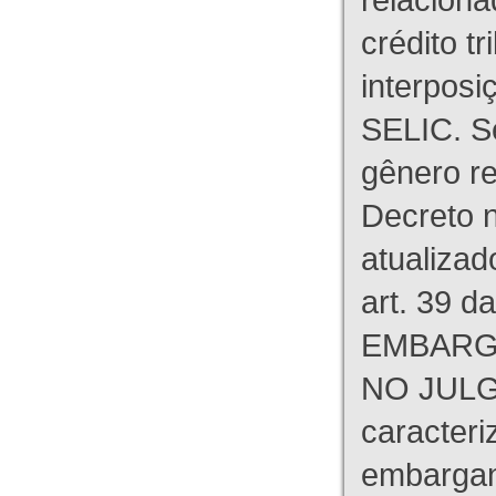
crédito tr
interpos
SELIC. S
gênero re
Decreto n
atualizad
art. 39 d
EMBARG
NO JULG
caracteri
embargant