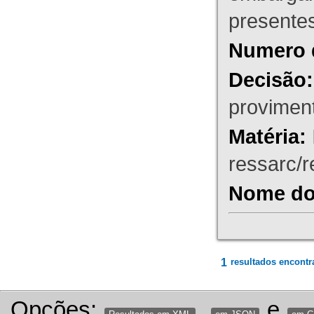
presente
Numero 
Decisão:
proviment
Matéria:
ressarc/re
Nome do 
1
resultados encontr
Opções:
,
e