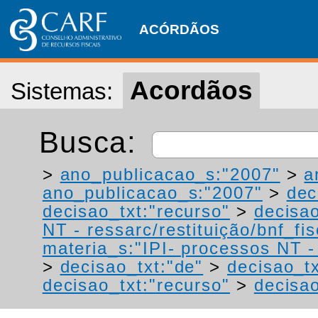
ACÓRDÃOS
Acordãos
Sistemas:
Busca:
>
ano_publicacao_s:"2007"
>
a
ano_publicacao_s:"2007"
>
dec
decisao_txt:"recurso"
>
decisao
NT - ressarc/restituição/bnf_fis
materia_s:"IPI- processos NT - r
>
decisao_txt:"de"
>
decisao_tx
decisao_txt:"recurso"
>
decisao