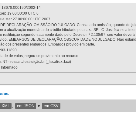
:
13678.000190/2002-14
Sep 19 00:00:00 UTC 6
ue Mar 27 00:00:00 UTC 2007
 DECLARAÇÃO. OMISSÃO DO JULGADO. Constatada omissão, quando do julgamen
m a atualização monetária do crédito tributário pela taxa SELIC. Justifica-se a 
 restituição segundo tratamento dado pelo Decreto nº 2.138/97, seu valor deverá 
rovido. EMBARGOS DE DECLARAÇÃO. OBSCURIDADE NO JULGADO. Não estando dev
osição dos presentes embargos. Embargos provido em parte.
03-11890
ade de votos, negou-se provimento ao recurso.
 NT - ressarc/restituição/bnf_fiscal(ex.:taxi)
Informado
ados.
m XML
,
em JSON
e
em CSV