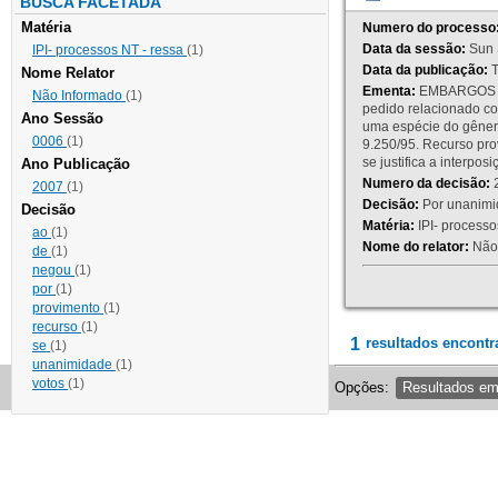
BUSCA FACETADA
Matéria
Numero do processo
Data da sessão:
Sun 
IPI- processos NT - ressa
(1)
Data da publicação:
T
Nome Relator
Ementa:
EMBARGOS DE
Não Informado
(1)
pedido relacionado co
Ano Sessão
uma espécie do gênero
0006
(1)
9.250/95. Recurso p
se justifica a interp
Ano Publicação
Numero da decisão:
2
2007
(1)
Decisão:
Por unanimid
Decisão
Matéria:
IPI- processos
ao
(1)
Nome do relator:
Não 
de
(1)
negou
(1)
por
(1)
provimento
(1)
recurso
(1)
1
resultados encontr
se
(1)
unanimidade
(1)
votos
(1)
Opções:
Resultados e