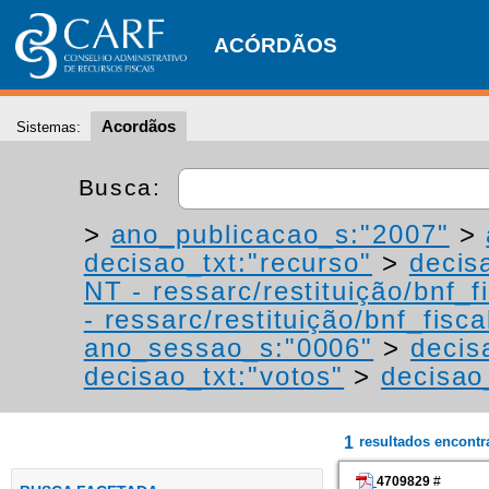
ACÓRDÃOS
Acordãos
Sistemas:
Busca:
>
ano_publicacao_s:"2007"
>
decisao_txt:"recurso"
>
decis
NT - ressarc/restituição/bnf_fi
- ressarc/restituição/bnf_fiscal
ano_sessao_s:"0006"
>
decis
decisao_txt:"votos"
>
decisao
1
resultados encont
4709829
#