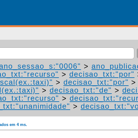
ano_sessao_s:"0006"
>
ano_publica
ao_txt:"recurso"
>
decisao_txt:"por"
scal(ex.:taxi)"
>
decisao_txt:"por"
(ex.:taxi)"
>
decisao_txt:"de"
>
deci
ao_txt:"recurso"
>
decisao_txt:"recu
_txt:"unanimidade"
>
decisao_txt:"v
rados em 4 ms.