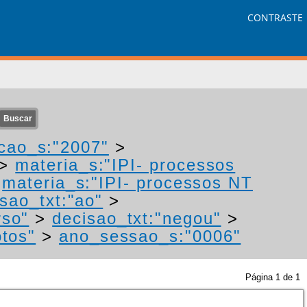
CONTRASTE
cao_s:"2007"
>
>
materia_s:"IPI- processos
>
materia_s:"IPI- processos NT
sao_txt:"ao"
>
rso"
>
decisao_txt:"negou"
>
otos"
>
ano_sessao_s:"0006"
Página
1
de
1