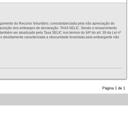
to do Recurso Voluntário, consubstanciada pela não apreciação do
interposição dos embargos de declaração. TAXA SELIC. Sendo o ressarcimento
também ser atualizado pela Taxa SELIC nos termos do §4º do art. 39 da Lei nº
idamente caracterizada a obscuridade levantada pela embargante não
Página
1
de
1