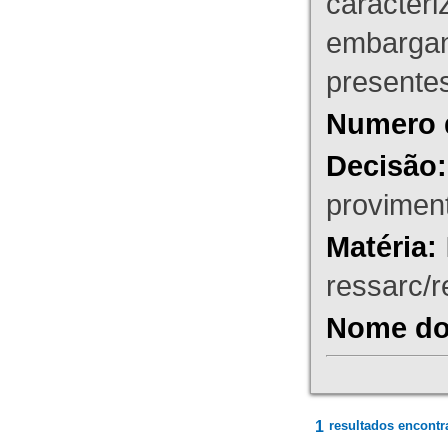
caracteri
embargant
presente
Numero 
Decisão:
proviment
Matéria:
ressarc/re
Nome do 
1
resultados encontr