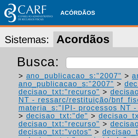
ACÓRDÃOS
Acordãos
Sistemas:
Busca:
>
ano_publicacao_s:"2007"
>
a
ano_publicacao_s:"2007"
>
dec
decisao_txt:"recurso"
>
decisao
NT - ressarc/restituição/bnf_fis
materia_s:"IPI- processos NT - r
>
decisao_txt:"de"
>
decisao_tx
decisao_txt:"recurso"
>
decisao
decisao_txt:"votos"
>
decisao_