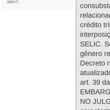
votos
(1)
consubst
relaciona
crédito tr
interpos
SELIC. S
gênero re
Decreto n
atualizad
art. 39 d
EMBARG
NO JULG