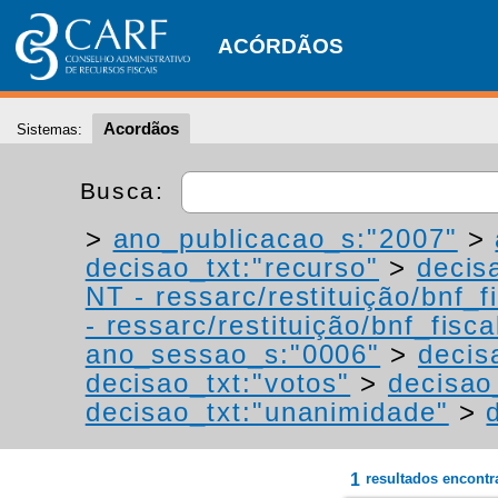
ACÓRDÃOS
Acordãos
Sistemas:
Busca:
>
ano_publicacao_s:"2007"
>
decisao_txt:"recurso"
>
decis
NT - ressarc/restituição/bnf_fi
- ressarc/restituição/bnf_fiscal
ano_sessao_s:"0006"
>
decis
decisao_txt:"votos"
>
decisao
decisao_txt:"unanimidade"
>
1
resultados encont