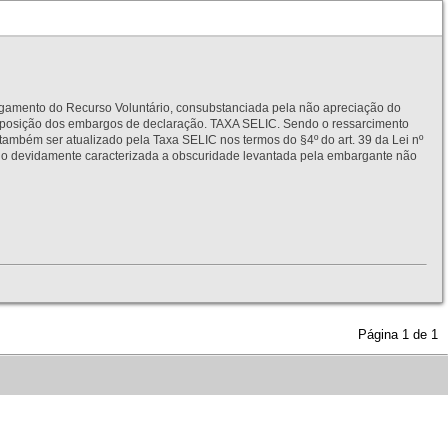
to do Recurso Voluntário, consubstanciada pela não apreciação do
interposição dos embargos de declaração. TAXA SELIC. Sendo o ressarcimento
também ser atualizado pela Taxa SELIC nos termos do §4º do art. 39 da Lei nº
idamente caracterizada a obscuridade levantada pela embargante não
Página
1
de
1