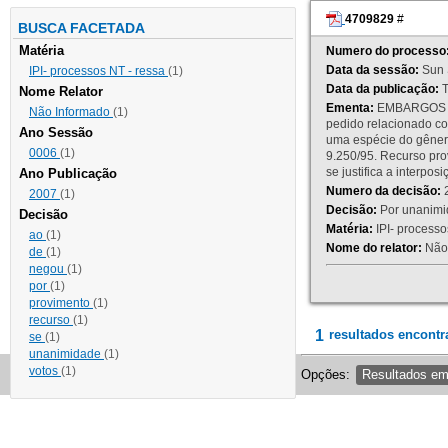
4709829
#
BUSCA FACETADA
Matéria
Numero do processo
Data da sessão:
Sun 
IPI- processos NT - ressa
(1)
Data da publicação:
T
Nome Relator
Ementa:
EMBARGOS DE
Não Informado
(1)
pedido relacionado co
Ano Sessão
uma espécie do gênero
0006
(1)
9.250/95. Recurso p
se justifica a interp
Ano Publicação
Numero da decisão:
2
2007
(1)
Decisão:
Por unanimid
Decisão
Matéria:
IPI- processos
ao
(1)
Nome do relator:
Não 
de
(1)
negou
(1)
por
(1)
provimento
(1)
recurso
(1)
1
resultados encontr
se
(1)
unanimidade
(1)
votos
(1)
Opções:
Resultados e