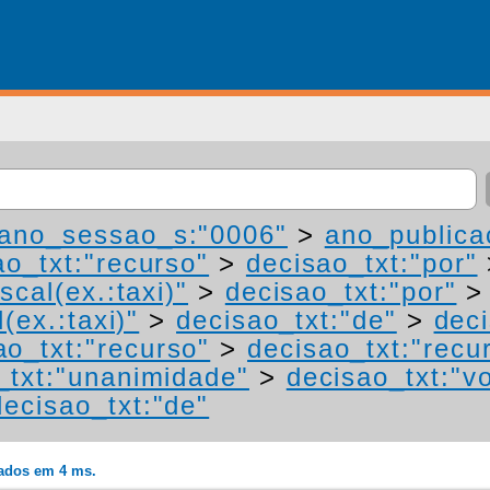
ano_sessao_s:"0006"
>
ano_publica
ao_txt:"recurso"
>
decisao_txt:"por"
scal(ex.:taxi)"
>
decisao_txt:"por"
(ex.:taxi)"
>
decisao_txt:"de"
>
deci
ao_txt:"recurso"
>
decisao_txt:"recu
_txt:"unanimidade"
>
decisao_txt:"v
decisao_txt:"de"
rados em 4 ms.