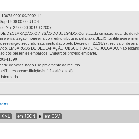
:
13678.000190/2002-14
Sep 19 00:00:00 UTC 6
ue Mar 27 00:00:00 UTC 2007
 DECLARAÇÃO. OMISSÃO DO JULGADO. Constatada omissão, quando do julgamen
m a atualização monetária do crédito tributário pela taxa SELIC. Justifica-se a 
 restituição segundo tratamento dado pelo Decreto nº 2.138/97, seu valor deverá 
rovido. EMBARGOS DE DECLARAÇÃO. OBSCURIDADE NO JULGADO. Não estando dev
osição dos presentes embargos. Embargos provido em parte.
03-11890
ade de votos, negou-se provimento ao recurso.
 NT - ressarc/restituição/bnf_fiscal(ex.:taxi)
Informado
ados.
m XML
,
em JSON
e
em CSV