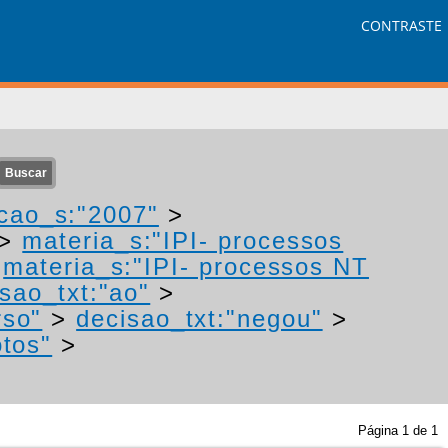
CONTRASTE
cao_s:"2007"
>
>
materia_s:"IPI- processos
>
materia_s:"IPI- processos NT
sao_txt:"ao"
>
rso"
>
decisao_txt:"negou"
>
otos"
>
Página
1
de
1