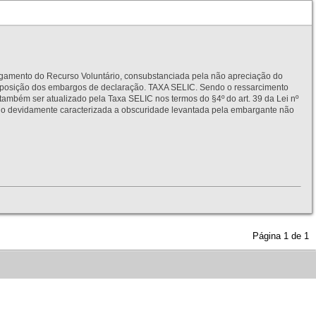
to do Recurso Voluntário, consubstanciada pela não apreciação do
interposição dos embargos de declaração. TAXA SELIC. Sendo o ressarcimento
também ser atualizado pela Taxa SELIC nos termos do §4º do art. 39 da Lei nº
idamente caracterizada a obscuridade levantada pela embargante não
Página
1
de
1