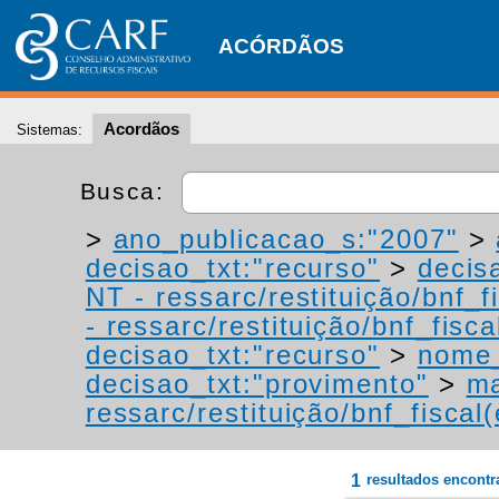
ACÓRDÃOS
Acordãos
Sistemas:
Busca:
>
ano_publicacao_s:"2007"
>
decisao_txt:"recurso"
>
decis
NT - ressarc/restituição/bnf_fi
- ressarc/restituição/bnf_fiscal
decisao_txt:"recurso"
>
nome_
decisao_txt:"provimento"
>
ma
ressarc/restituição/bnf_fiscal(
1
resultados encont