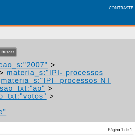
CONTRASTE
cao_s:"2007"
>
>
materia_s:"IPI- processos
>
materia_s:"IPI- processos NT
sao_txt:"ao"
>
o_txt:"votos"
>
e"
Página
1
de
1