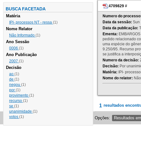
4709829
#
BUSCA FACETADA
Matéria
Numero do processo
Data da sessão:
Sun 
IPI- processos NT - ressa
(1)
Data da publicação:
T
Nome Relator
Ementa:
EMBARGOS DE
Não Informado
(1)
pedido relacionado co
Ano Sessão
uma espécie do gênero
0006
(1)
9.250/95. Recurso p
se justifica a interp
Ano Publicação
Numero da decisão:
2
2007
(1)
Decisão:
Por unanimid
Decisão
Matéria:
IPI- processos
ao
(1)
Nome do relator:
Não 
de
(1)
negou
(1)
por
(1)
provimento
(1)
recurso
(1)
1
resultados encontr
se
(1)
unanimidade
(1)
votos
(1)
Opções:
Resultados e