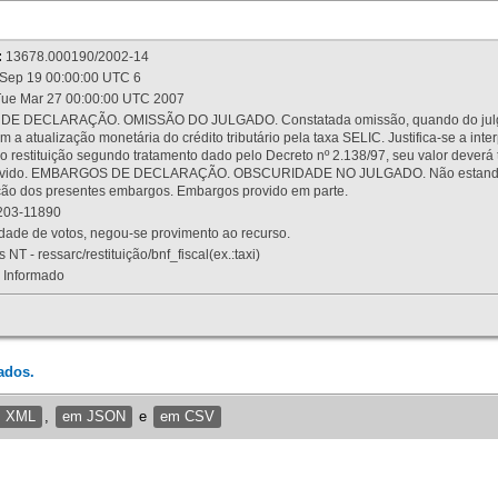
:
13678.000190/2002-14
Sep 19 00:00:00 UTC 6
ue Mar 27 00:00:00 UTC 2007
 DECLARAÇÃO. OMISSÃO DO JULGADO. Constatada omissão, quando do julgamen
m a atualização monetária do crédito tributário pela taxa SELIC. Justifica-se a 
 restituição segundo tratamento dado pelo Decreto nº 2.138/97, seu valor deverá 
rovido. EMBARGOS DE DECLARAÇÃO. OBSCURIDADE NO JULGADO. Não estando dev
osição dos presentes embargos. Embargos provido em parte.
03-11890
ade de votos, negou-se provimento ao recurso.
 NT - ressarc/restituição/bnf_fiscal(ex.:taxi)
Informado
ados.
m XML
,
em JSON
e
em CSV