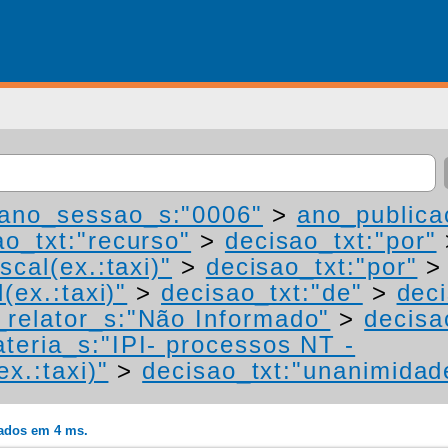
ano_sessao_s:"0006"
>
ano_publica
ao_txt:"recurso"
>
decisao_txt:"por"
scal(ex.:taxi)"
>
decisao_txt:"por"
(ex.:taxi)"
>
decisao_txt:"de"
>
deci
relator_s:"Não Informado"
>
decisa
teria_s:"IPI- processos NT -
ex.:taxi)"
>
decisao_txt:"unanimidad
rados em 4 ms.