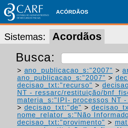
ACÓRDÃOS
Acordãos
Sistemas:
Busca:
>
ano_publicacao_s:"2007"
>
a
ano_publicacao_s:"2007"
>
dec
decisao_txt:"recurso"
>
decisao
NT - ressarc/restituição/bnf_fis
materia_s:"IPI- processos NT - r
>
decisao_txt:"de"
>
decisao_tx
nome_relator_s:"Não Informad
decisao_txt:"provimento"
>
mat