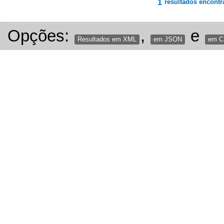
1
resultados encontr
Opções:
,
e
Resultados em XML
em JSON
em 