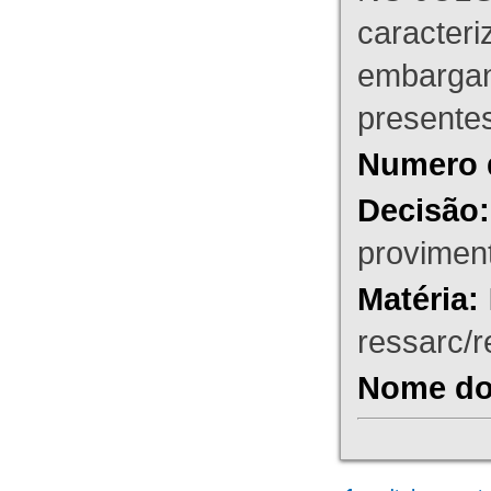
caracteri
embargant
presente
Numero 
Decisão:
proviment
Matéria:
ressarc/re
Nome do 