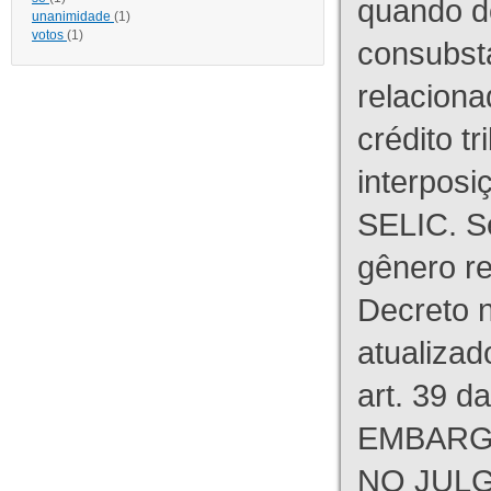
quando d
unanimidade
(1)
votos
(1)
consubst
relaciona
crédito tr
interpos
SELIC. S
gênero re
Decreto n
atualizad
art. 39 d
EMBARG
NO JULG