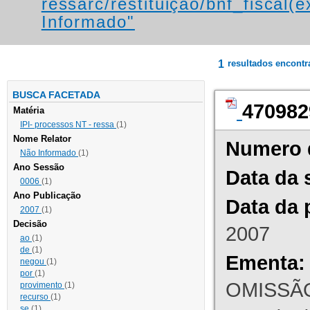
ressarc/restituição/bnf_fiscal(ex
Informado"
1
resultados encont
BUSCA FACETADA
470982
Matéria
IPI- processos NT - ressa
(1)
Nome Relator
Numero 
Não Informado
(1)
Ano Sessão
Data da 
0006
(1)
Ano Publicação
Data da 
2007
(1)
Decisão
2007
ao
(1)
de
(1)
Ementa:
negou
(1)
por
(1)
OMISSÃO
provimento
(1)
recurso
(1)
se
(1)