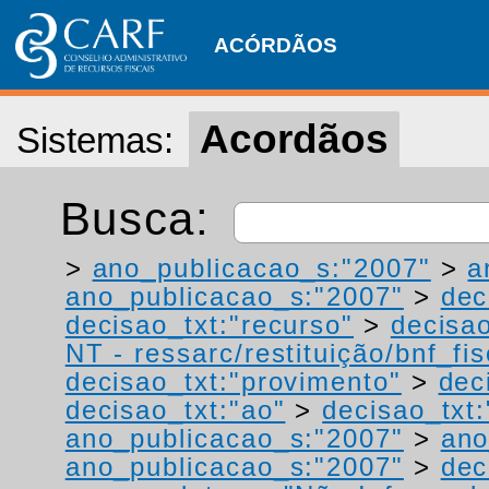
ACÓRDÃOS
Acordãos
Sistemas:
Busca:
>
ano_publicacao_s:"2007"
>
a
ano_publicacao_s:"2007"
>
dec
decisao_txt:"recurso"
>
decisao
NT - ressarc/restituição/bnf_fis
decisao_txt:"provimento"
>
dec
decisao_txt:"ao"
>
decisao_txt
ano_publicacao_s:"2007"
>
ano
ano_publicacao_s:"2007"
>
dec