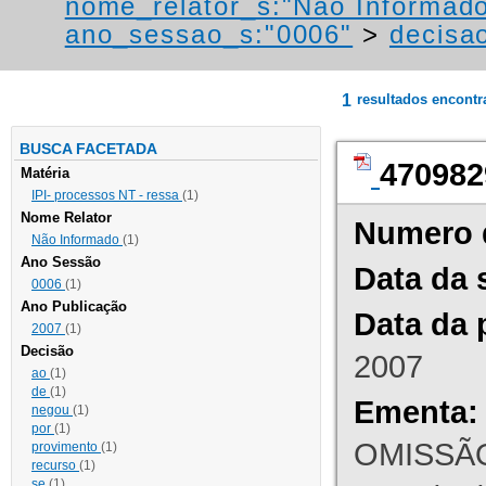
nome_relator_s:"Não Informad
ano_sessao_s:"0006"
>
decisao
1
resultados encont
BUSCA FACETADA
470982
Matéria
IPI- processos NT - ressa
(1)
Nome Relator
Numero 
Não Informado
(1)
Ano Sessão
Data da 
0006
(1)
Ano Publicação
Data da 
2007
(1)
Decisão
2007
ao
(1)
de
(1)
Ementa:
negou
(1)
por
(1)
OMISSÃO
provimento
(1)
recurso
(1)
se
(1)