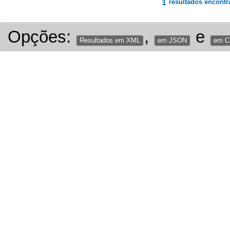
1
resultados encontr
Opções:
,
e
Resultados em XML
em JSON
em 