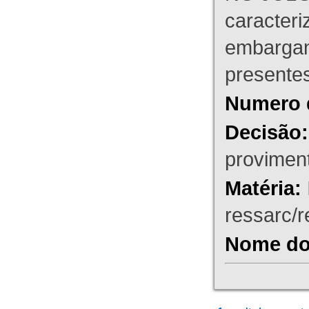
caracteri
embargant
presente
Numero 
Decisão:
proviment
Matéria:
ressarc/re
Nome do 