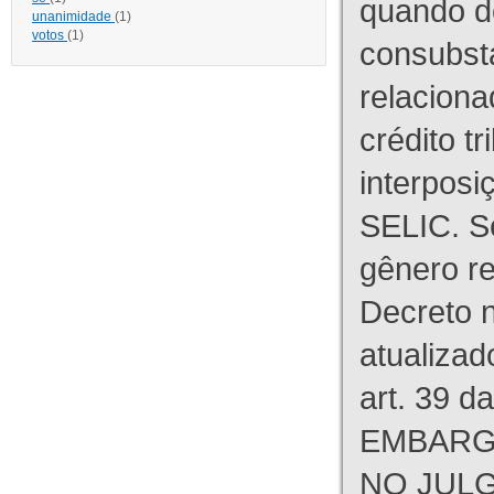
quando d
unanimidade
(1)
votos
(1)
consubst
relaciona
crédito tr
interpos
SELIC. S
gênero re
Decreto n
atualizad
art. 39 d
EMBARG
NO JULG