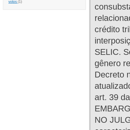
votos
(1)
consubst
relaciona
crédito tr
interpos
SELIC. S
gênero re
Decreto n
atualizad
art. 39 d
EMBARG
NO JULG