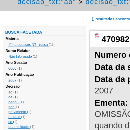
decisao_txt:"ao"
>
decisao_txt
1
resultados encont
BUSCA FACETADA
470982
Matéria
IPI- processos NT - ressa
(1)
Nome Relator
Numero 
Não Informado
(1)
Ano Sessão
Data da 
0006
(1)
Ano Publicação
Data da 
2007
(1)
Decisão
2007
ao
(1)
de
(1)
Ementa:
negou
(1)
por
(1)
OMISSÃO
provimento
(1)
recurso
(1)
se
(1)
quando d
unanimidade
(1)