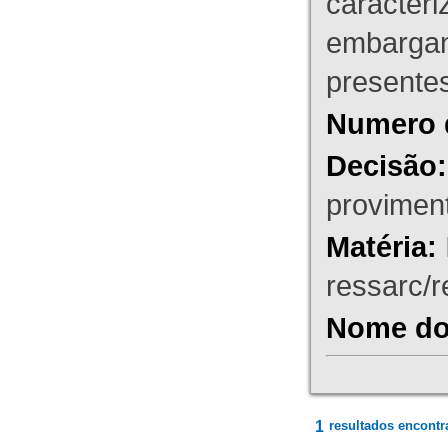
caracteri
embargant
presente
Numero 
Decisão:
proviment
Matéria:
ressarc/re
Nome do 
1
resultados encontr