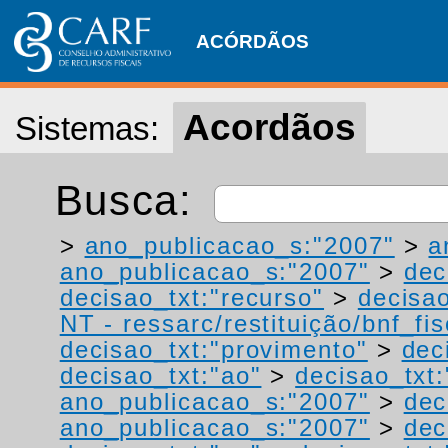
ACÓRDÃOS
Acordãos
Sistemas:
Busca:
>
ano_publicacao_s:"2007"
>
a
ano_publicacao_s:"2007"
>
dec
decisao_txt:"recurso"
>
decisao
NT - ressarc/restituição/bnf_fis
decisao_txt:"provimento"
>
dec
decisao_txt:"ao"
>
decisao_txt
ano_publicacao_s:"2007"
>
dec
ano_publicacao_s:"2007"
>
dec