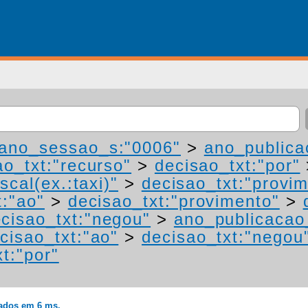
ano_sessao_s:"0006"
>
ano_publica
ao_txt:"recurso"
>
decisao_txt:"por"
scal(ex.:taxi)"
>
decisao_txt:"provi
t:"ao"
>
decisao_txt:"provimento"
>
cisao_txt:"negou"
>
ano_publicacao
cisao_txt:"ao"
>
decisao_txt:"negou
t:"por"
rados em 6 ms.