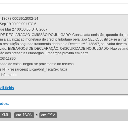
:
13678.000190/2002-14
Sep 19 00:00:00 UTC 6
ue Mar 27 00:00:00 UTC 2007
 DECLARAÇÃO. OMISSÃO DO JULGADO. Constatada omissão, quando do julgamen
m a atualização monetária do crédito tributário pela taxa SELIC. Justifica-se a 
 restituição segundo tratamento dado pelo Decreto nº 2.138/97, seu valor deverá 
rovido. EMBARGOS DE DECLARAÇÃO. OBSCURIDADE NO JULGADO. Não estando dev
osição dos presentes embargos. Embargos provido em parte.
03-11890
ade de votos, negou-se provimento ao recurso.
 NT - ressarc/restituição/bnf_fiscal(ex.:taxi)
Informado
all fields
ados.
m XML
,
em JSON
e
em CSV