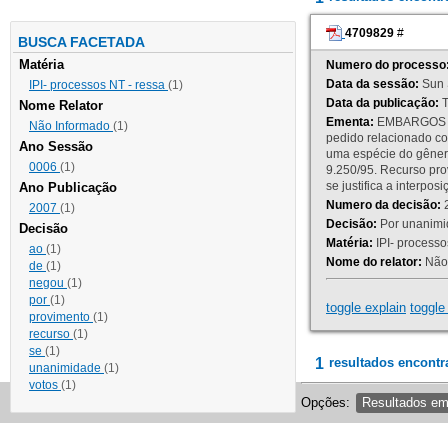
4709829
#
BUSCA FACETADA
Matéria
Numero do processo
Data da sessão:
Sun 
IPI- processos NT - ressa
(1)
Data da publicação:
T
Nome Relator
Ementa:
EMBARGOS DE
Não Informado
(1)
pedido relacionado co
Ano Sessão
uma espécie do gênero
0006
(1)
9.250/95. Recurso p
se justifica a interp
Ano Publicação
Numero da decisão:
2
2007
(1)
Decisão:
Por unanimid
Decisão
Matéria:
IPI- processos
ao
(1)
Nome do relator:
Não 
de
(1)
negou
(1)
por
(1)
toggle explain
toggle 
provimento
(1)
recurso
(1)
se
(1)
1
resultados encontr
unanimidade
(1)
votos
(1)
Opções:
Resultados e