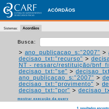
ACÓRDÃOS
Acordãos
Sistemas:
Busca:
>
ano_publicacao_s:"2007"
>
decisao_txt:"recurso"
>
decis
NT - ressarc/restituição/bnf_fi
decisao_txt:"se"
>
decisao_tx
ano_publicacao_s:"2007"
>
de
decisao_txt:"provimento"
>
de
decisao_txt:"por"
>
decisao_tx
mostrar execução da query
1
resultados encont