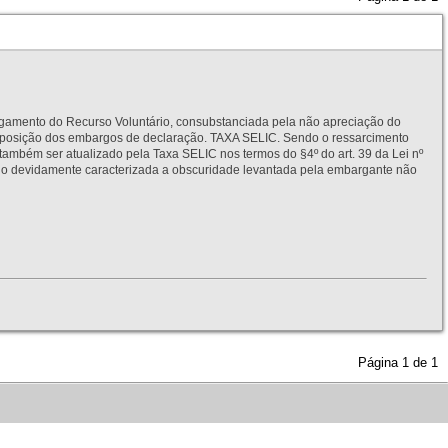
to do Recurso Voluntário, consubstanciada pela não apreciação do
interposição dos embargos de declaração. TAXA SELIC. Sendo o ressarcimento
também ser atualizado pela Taxa SELIC nos termos do §4º do art. 39 da Lei nº
idamente caracterizada a obscuridade levantada pela embargante não
Página
1
de
1