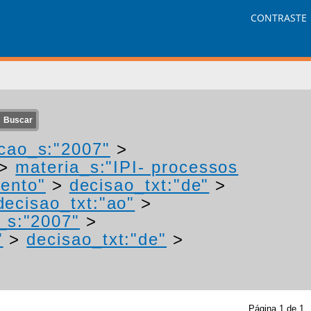
CONTRASTE
cao_s:"2007"
>
>
materia_s:"IPI- processos
mento"
>
decisao_txt:"de"
>
decisao_txt:"ao"
>
_s:"2007"
>
"
>
decisao_txt:"de"
>
Página
1
de
1