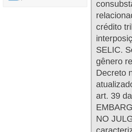
consubst
relaciona
crédito tr
interpos
SELIC. S
gênero re
Decreto n
atualizad
art. 39 d
EMBARG
NO JULG
caracteri