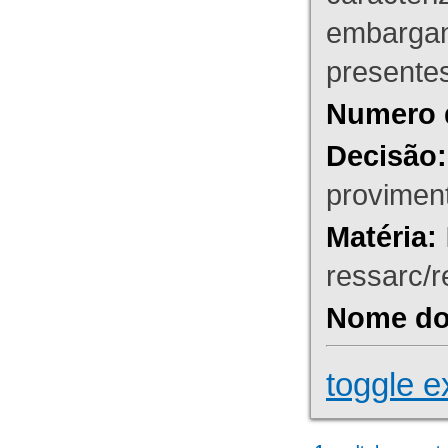
embargant
presente
Numero 
Decisão:
proviment
Matéria:
ressarc/re
Nome do 
toggle e