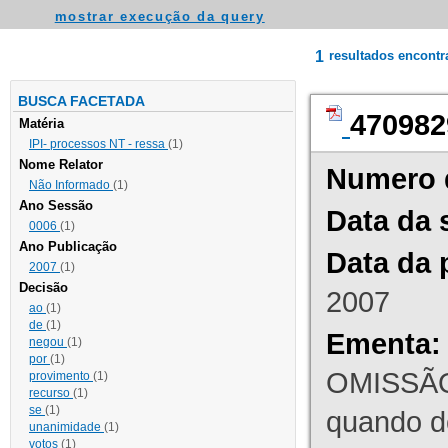
mostrar execução da query
1
resultados encont
BUSCA FACETADA
470982
Matéria
IPI- processos NT - ressa
(1)
Nome Relator
Numero 
Não Informado
(1)
Ano Sessão
Data da 
0006
(1)
Ano Publicação
Data da 
2007
(1)
Decisão
2007
ao
(1)
de
(1)
Ementa:
negou
(1)
por
(1)
OMISSÃO
provimento
(1)
recurso
(1)
se
(1)
quando d
unanimidade
(1)
votos
(1)