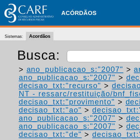
ACÓRDÃOS
Acordãos
Sistemas:
Busca:
>
ano_publicacao_s:"2007"
>
a
ano_publicacao_s:"2007"
>
dec
decisao_txt:"recurso"
>
decisao
NT - ressarc/restituição/bnf_fis
decisao_txt:"provimento"
>
dec
decisao_txt:"ao"
>
decisao_txt
ano_publicacao_s:"2007"
>
dec
ano_publicacao_s:"2007"
>
dec
decisao_txt:"de"
>
decisao_txt: