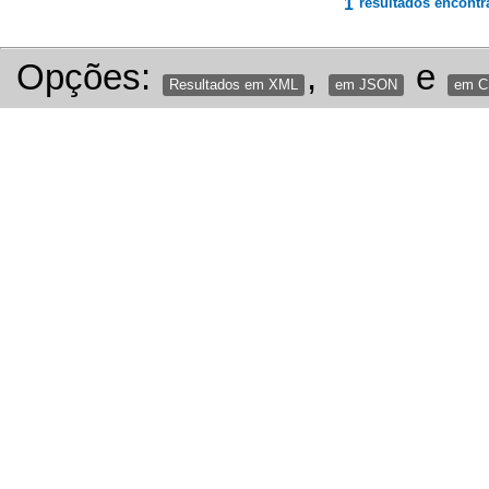
1
resultados encontr
Opções:
,
e
Resultados em XML
em JSON
em 