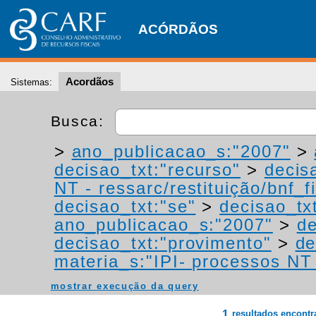
ACÓRDÃOS
Acordãos
Sistemas:
Busca:
>
ano_publicacao_s:"2007"
>
decisao_txt:"recurso"
>
decis
NT - ressarc/restituição/bnf_fi
decisao_txt:"se"
>
decisao_tx
ano_publicacao_s:"2007"
>
de
decisao_txt:"provimento"
>
de
materia_s:"IPI- processos NT -
mostrar execução da query
1
resultados encont