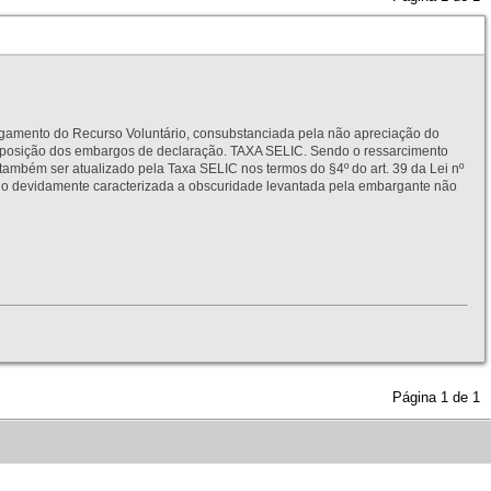
to do Recurso Voluntário, consubstanciada pela não apreciação do
interposição dos embargos de declaração. TAXA SELIC. Sendo o ressarcimento
também ser atualizado pela Taxa SELIC nos termos do §4º do art. 39 da Lei nº
idamente caracterizada a obscuridade levantada pela embargante não
Página
1
de
1