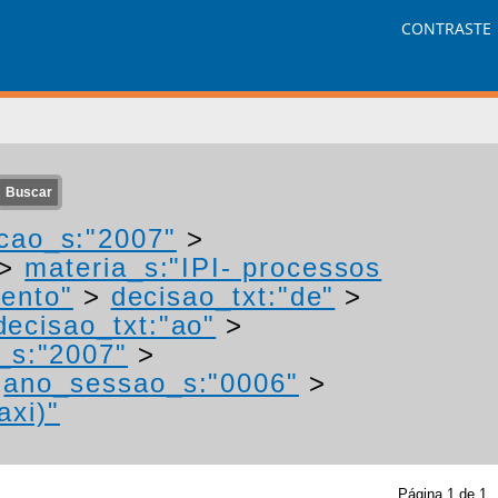
CONTRASTE
cao_s:"2007"
>
>
materia_s:"IPI- processos
mento"
>
decisao_txt:"de"
>
decisao_txt:"ao"
>
_s:"2007"
>
>
ano_sessao_s:"0006"
>
axi)"
Página
1
de
1