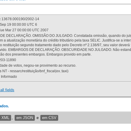
:
13678.000190/2002-14
Sep 19 00:00:00 UTC 6
ue Mar 27 00:00:00 UTC 2007
 DECLARAÇÃO. OMISSÃO DO JULGADO. Constatada omissão, quando do julgamen
m a atualização monetária do crédito tributário pela taxa SELIC. Justifica-se a 
 restituição segundo tratamento dado pelo Decreto nº 2.138/97, seu valor deverá 
rovido. EMBARGOS DE DECLARAÇÃO. OBSCURIDADE NO JULGADO. Não estando dev
osição dos presentes embargos. Embargos provido em parte.
03-11890
ade de votos, negou-se provimento ao recurso.
 NT - ressarc/restituição/bnf_fiscal(ex.:taxi)
Informado
all fields
ados.
m XML
,
em JSON
e
em CSV