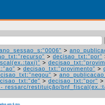
ano_sessao_s:"0006"
>
ano_publica
ao_txt:"recurso"
>
decisao_txt:"por"
scal(ex.:taxi)"
>
decisao_txt:"provi
t:"ao"
>
decisao_txt:"provimento"
>
cisao_txt:"negou"
>
ano_publicacao
cisao_txt:"de"
>
decisao_txt:"por"
 ressarc/restituição/bnf_fiscal(ex.:t
rados em 6 ms.