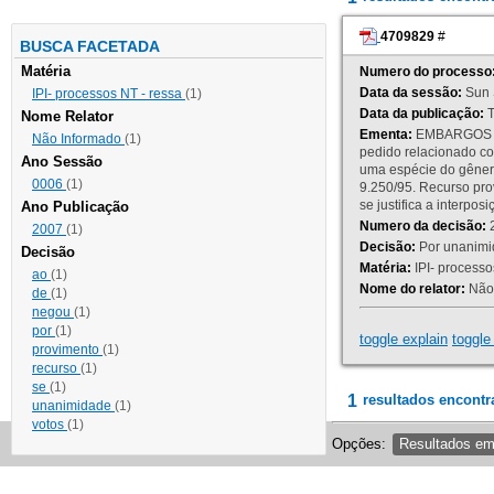
4709829
#
BUSCA FACETADA
Matéria
Numero do processo
Data da sessão:
Sun 
IPI- processos NT - ressa
(1)
Data da publicação:
T
Nome Relator
Ementa:
EMBARGOS DE
Não Informado
(1)
pedido relacionado co
Ano Sessão
uma espécie do gênero
0006
(1)
9.250/95. Recurso p
se justifica a interp
Ano Publicação
Numero da decisão:
2
2007
(1)
Decisão:
Por unanimid
Decisão
Matéria:
IPI- processos
ao
(1)
Nome do relator:
Não 
de
(1)
negou
(1)
por
(1)
toggle explain
toggle 
provimento
(1)
recurso
(1)
se
(1)
1
resultados encontr
unanimidade
(1)
votos
(1)
Opções:
Resultados e