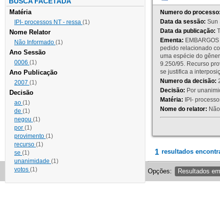
BUSCA FACETADA
Matéria
Numero do processo
Data da sessão:
Sun 
IPI- processos NT - ressa
(1)
Data da publicação:
T
Nome Relator
Ementa:
EMBARGOS DE
Não Informado
(1)
pedido relacionado co
Ano Sessão
uma espécie do gênero
0006
(1)
9.250/95. Recurso p
se justifica a interp
Ano Publicação
Numero da decisão:
2
2007
(1)
Decisão:
Por unanimid
Decisão
Matéria:
IPI- processos
ao
(1)
Nome do relator:
Não 
de
(1)
negou
(1)
por
(1)
provimento
(1)
recurso
(1)
1
resultados encontr
se
(1)
unanimidade
(1)
votos
(1)
Opções:
Resultados e