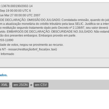
:
13678.000190/2002-14
Sep 19 00:00:00 UTC 6
ue Mar 27 00:00:00 UTC 2007
 DECLARAÇÃO. OMISSÃO DO JULGADO. Constatada omissão, quando do julgamen
m a atualização monetária do crédito tributário pela taxa SELIC. Justifica-se a 
 restituição segundo tratamento dado pelo Decreto nº 2.138/97, seu valor deverá 
rovido. EMBARGOS DE DECLARAÇÃO. OBSCURIDADE NO JULGADO. Não estando dev
osição dos presentes embargos. Embargos provido em parte.
03-11890
ade de votos, negou-se provimento ao recurso.
 NT - ressarc/restituição/bnf_fiscal(ex.:taxi)
Informado
ados.
m XML
,
em JSON
e
em CSV