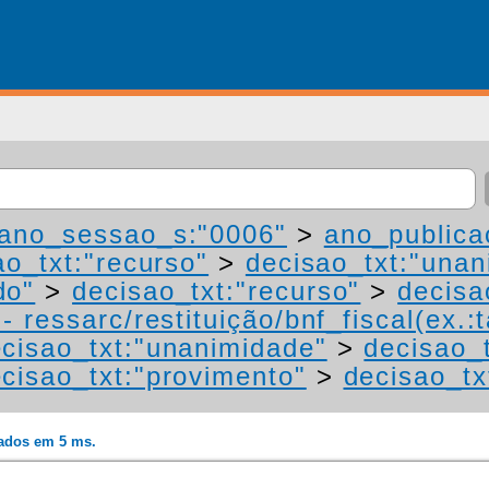
ano_sessao_s:"0006"
>
ano_publica
ao_txt:"recurso"
>
decisao_txt:"unan
do"
>
decisao_txt:"recurso"
>
decisa
 ressarc/restituição/bnf_fiscal(ex.:t
cisao_txt:"unanimidade"
>
decisao_
cisao_txt:"provimento"
>
decisao_tx
rados em 5 ms.