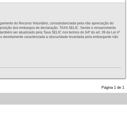
to do Recurso Voluntário, consubstanciada pela não apreciação do
interposição dos embargos de declaração. TAXA SELIC. Sendo o ressarcimento
também ser atualizado pela Taxa SELIC nos termos do §4º do art. 39 da Lei nº
idamente caracterizada a obscuridade levantada pela embargante não
Página
1
de
1