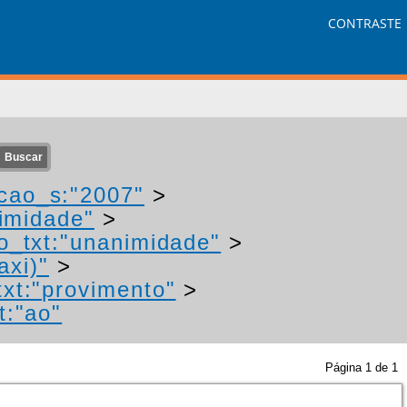
CONTRASTE
cao_s:"2007"
>
imidade"
>
o_txt:"unanimidade"
>
axi)"
>
txt:"provimento"
>
t:"ao"
Página
1
de
1