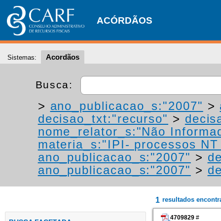
ACÓRDÃOS
Acordãos
Sistemas:
Busca:
>
ano_publicacao_s:"2007"
>
decisao_txt:"recurso"
>
decis
nome_relator_s:"Não Informa
materia_s:"IPI- processos NT -
ano_publicacao_s:"2007"
>
de
ano_publicacao_s:"2007"
>
de
1
resultados encont
4709829
#