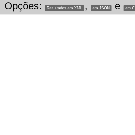
Opções:
,
e
Resultados em XML
em JSON
em 