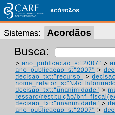
ACÓRDÃOS
Acordãos
Sistemas:
Busca:
>
ano_publicacao_s:"2007"
>
a
ano_publicacao_s:"2007"
>
dec
decisao_txt:"recurso"
>
decisa
nome_relator_s:"Não Informad
decisao_txt:"unanimidade"
>
ma
ressarc/restituição/bnf_fiscal(ex
decisao_txt:"unanimidade"
>
de
ano_publicacao_s:"2007"
>
dec