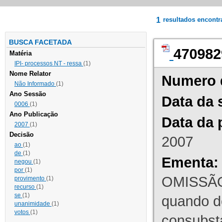
1
resultados encont
BUSCA FACETADA
470982
Matéria
IPI- processos NT - ressa
(1)
Nome Relator
Numero 
Não Informado
(1)
Ano Sessão
Data da 
0006
(1)
Ano Publicação
Data da 
2007
(1)
Decisão
2007
ao
(1)
de
(1)
Ementa:
negou
(1)
por
(1)
OMISSÃO
provimento
(1)
recurso
(1)
se
(1)
quando d
unanimidade
(1)
votos
(1)
consubst