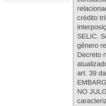
relaciona
crédito tr
interpos
SELIC. S
gênero re
Decreto n
atualizad
art. 39 d
EMBARG
NO JULG
caracteri