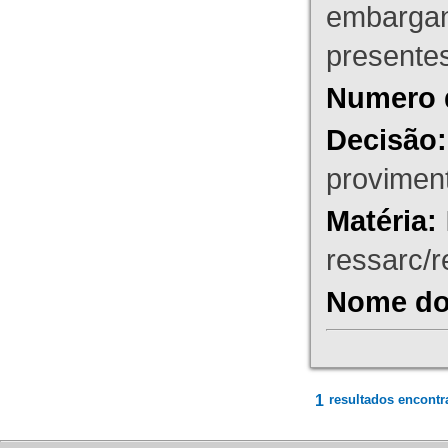
embargant
presente
Numero 
Decisão:
proviment
Matéria:
ressarc/re
Nome do 
1
resultados encontr