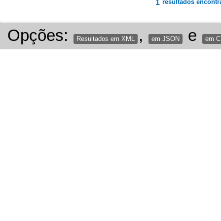
1
resultados encontr
Opções:
,
e
Resultados em XML
em JSON
em 