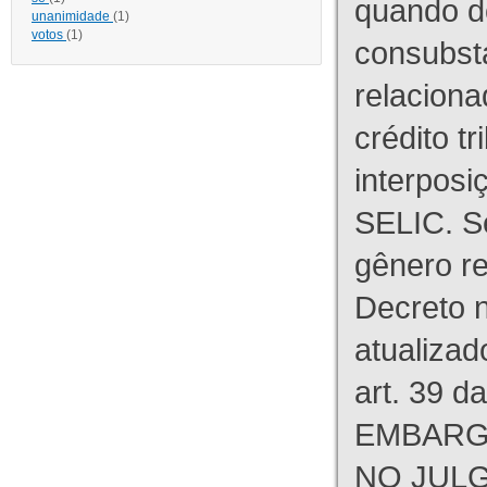
quando d
unanimidade
(1)
votos
(1)
consubst
relaciona
crédito tr
interpos
SELIC. S
gênero re
Decreto n
atualizad
art. 39 d
EMBARG
NO JULG