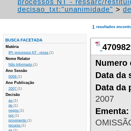
processos NT - ressarc/restituiç
decisao_txt:"unanimidade"
>
de
1
resultados encont
BUSCA FACETADA
470982
Matéria
IPI- processos NT - ressa
(1)
Nome Relator
Numero 
Não Informado
(1)
Ano Sessão
Data da 
0006
(1)
Ano Publicação
Data da 
2007
(1)
Decisão
2007
ao
(1)
de
(1)
Ementa:
negou
(1)
por
(1)
OMISSÃO
provimento
(1)
recurso
(1)
se
(1)