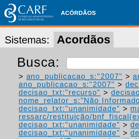
ACÓRDÃOS
Acordãos
Sistemas:
Busca:
>
ano_publicacao_s:"2007"
>
a
ano_publicacao_s:"2007"
>
dec
decisao_txt:"recurso"
>
decisa
nome_relator_s:"Não Informad
decisao_txt:"unanimidade"
>
ma
ressarc/restituição/bnf_fiscal(ex
decisao_txt:"unanimidade"
>
de
decisao_txt:"unanimidade"
>
de