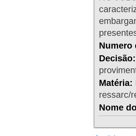
caracteri
embargant
presente
Numero 
Decisão:
proviment
Matéria:
ressarc/re
Nome do 