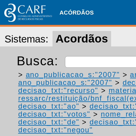
ACÓRDÃOS
Acordãos
Sistemas:
Busca:
>
ano_publicacao_s:"2007"
>
a
ano_publicacao_s:"2007"
>
dec
decisao_txt:"recurso"
>
materia
ressarc/restituição/bnf_fiscal(ex
decisao_txt:"ao"
>
decisao_txt:
decisao_txt:"votos"
>
nome_rel
decisao_txt:"de"
>
decisao_txt:
decisao_txt:"negou"