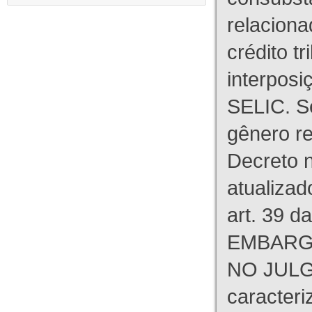
relaciona
crédito tr
interpos
SELIC. S
gênero re
Decreto n
atualizad
art. 39 d
EMBARG
NO JULG
caracteri