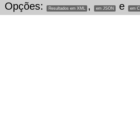
Opções:
,
e
Resultados em XML
em JSON
em 