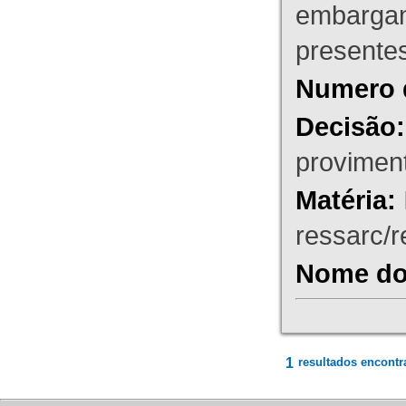
embargant
presente
Numero 
Decisão:
proviment
Matéria:
ressarc/re
Nome do 
1
resultados encontr