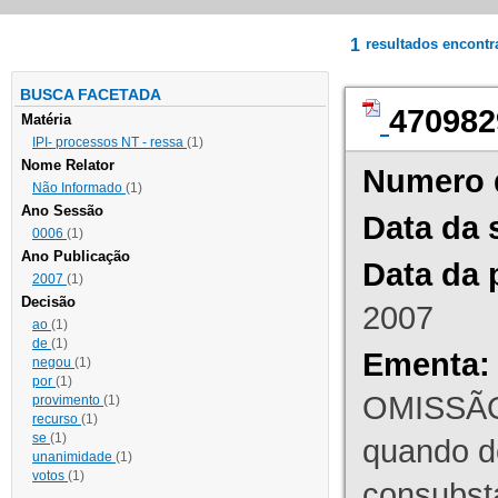
1
resultados encont
BUSCA FACETADA
470982
Matéria
IPI- processos NT - ressa
(1)
Nome Relator
Numero 
Não Informado
(1)
Ano Sessão
Data da 
0006
(1)
Ano Publicação
Data da 
2007
(1)
Decisão
2007
ao
(1)
de
(1)
Ementa:
negou
(1)
por
(1)
OMISSÃO
provimento
(1)
recurso
(1)
se
(1)
quando d
unanimidade
(1)
votos
(1)
consubst