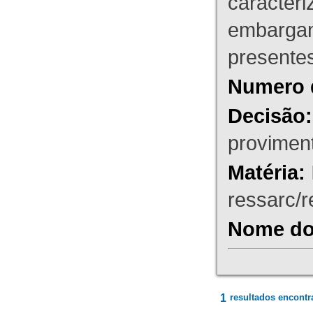
caracteri
embargant
presente
Numero 
Decisão:
proviment
Matéria:
ressarc/re
Nome do 
1
resultados encontr