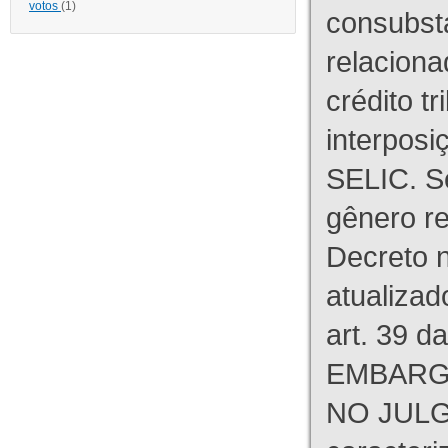
votos
(1)
consubst
relaciona
crédito tr
interpos
SELIC. S
gênero re
Decreto n
atualizad
art. 39 d
EMBARG
NO JULG