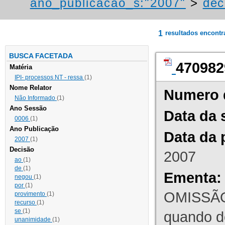
ano_publicacao_s:"2007"
>
dec
1
resultados encont
BUSCA FACETADA
470982
Matéria
IPI- processos NT - ressa
(1)
Nome Relator
Numero 
Não Informado
(1)
Ano Sessão
Data da 
0006
(1)
Ano Publicação
Data da 
2007
(1)
Decisão
2007
ao
(1)
de
(1)
Ementa:
negou
(1)
por
(1)
OMISSÃO
provimento
(1)
recurso
(1)
se
(1)
quando d
unanimidade
(1)