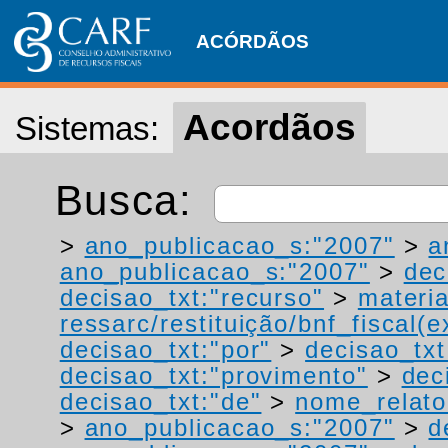
ACÓRDÃOS
Acordãos
Sistemas:
Busca:
>
ano_publicacao_s:"2007"
>
a
ano_publicacao_s:"2007"
>
dec
decisao_txt:"recurso"
>
materia
ressarc/restituição/bnf_fiscal(ex
decisao_txt:"por"
>
decisao_tx
decisao_txt:"provimento"
>
dec
decisao_txt:"de"
>
nome_relato
>
ano_publicacao_s:"2007"
>
d