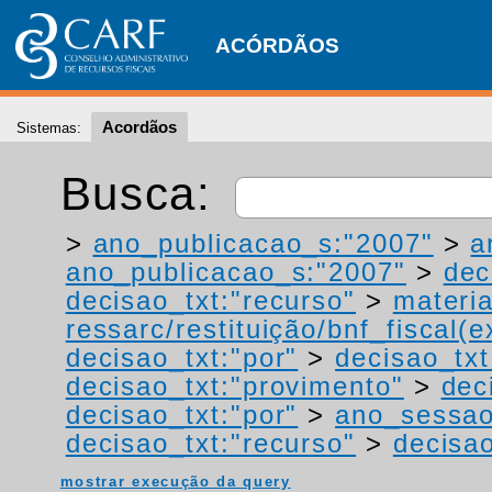
ACÓRDÃOS
Acordãos
Sistemas:
Busca:
>
ano_publicacao_s:"2007"
>
a
ano_publicacao_s:"2007"
>
dec
decisao_txt:"recurso"
>
materia
ressarc/restituição/bnf_fiscal(ex
decisao_txt:"por"
>
decisao_tx
decisao_txt:"provimento"
>
dec
decisao_txt:"por"
>
ano_sessao
decisao_txt:"recurso"
>
decisao
mostrar execução da query