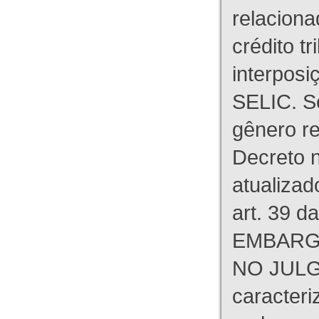
relaciona
crédito tr
interpos
SELIC. S
gênero re
Decreto n
atualizad
art. 39 d
EMBARG
NO JULG
caracteri