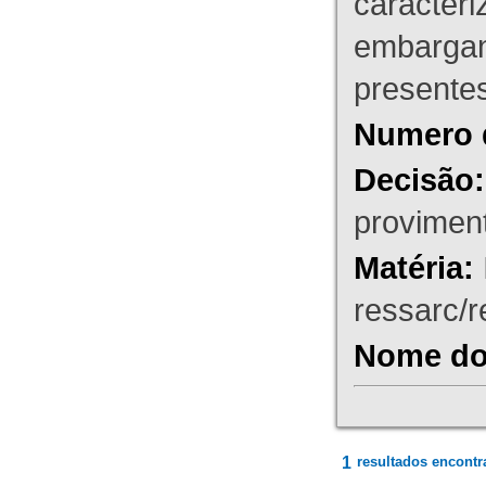
caracteri
embargant
presente
Numero 
Decisão:
proviment
Matéria:
ressarc/re
Nome do 
1
resultados encontr