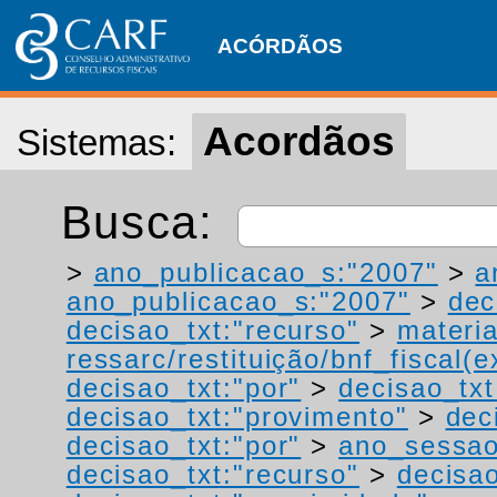
ACÓRDÃOS
Acordãos
Sistemas:
Busca:
>
ano_publicacao_s:"2007"
>
a
ano_publicacao_s:"2007"
>
dec
decisao_txt:"recurso"
>
materia
ressarc/restituição/bnf_fiscal(ex
decisao_txt:"por"
>
decisao_tx
decisao_txt:"provimento"
>
dec
decisao_txt:"por"
>
ano_sessao
decisao_txt:"recurso"
>
decisao