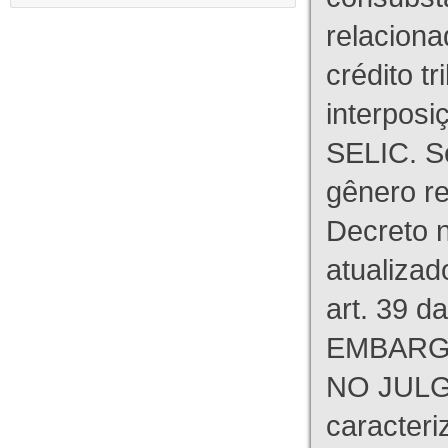
relaciona
crédito tr
interpos
SELIC. S
gênero re
Decreto n
atualizad
art. 39 d
EMBARG
NO JULG
caracteri