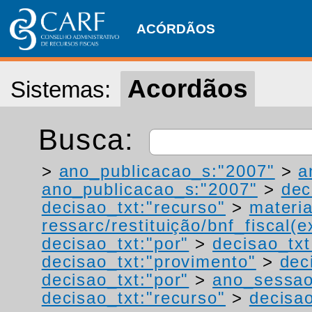
ACÓRDÃOS
Acordãos
Sistemas:
Busca:
>
ano_publicacao_s:"2007"
>
a
ano_publicacao_s:"2007"
>
dec
decisao_txt:"recurso"
>
materia
ressarc/restituição/bnf_fiscal(ex
decisao_txt:"por"
>
decisao_tx
decisao_txt:"provimento"
>
dec
decisao_txt:"por"
>
ano_sessao
decisao_txt:"recurso"
>
decisao