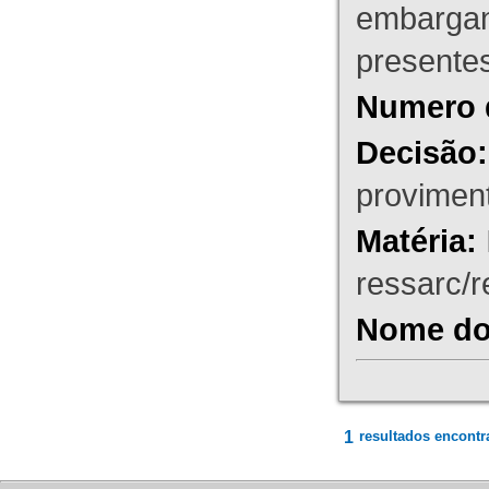
embargant
presente
Numero 
Decisão:
proviment
Matéria:
ressarc/re
Nome do 
1
resultados encontr