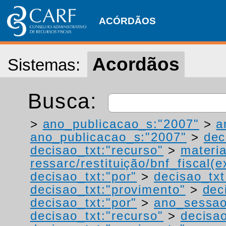
ACÓRDÃOS
Acordãos
Sistemas:
Busca:
>
ano_publicacao_s:"2007"
>
a
ano_publicacao_s:"2007"
>
dec
decisao_txt:"recurso"
>
materia
ressarc/restituição/bnf_fiscal(ex
decisao_txt:"por"
>
decisao_tx
decisao_txt:"provimento"
>
dec
decisao_txt:"por"
>
ano_sessao
decisao_txt:"recurso"
>
decisao