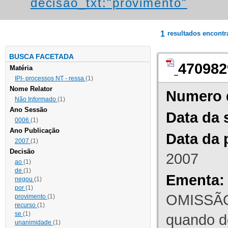
decisao_txt:"provimento"
1
resultados encont
BUSCA FACETADA
470982
Matéria
IPI- processos NT - ressa
(1)
Nome Relator
Numero 
Não Informado
(1)
Ano Sessão
Data da 
0006
(1)
Ano Publicação
Data da 
2007
(1)
Decisão
2007
ao
(1)
de
(1)
Ementa:
negou
(1)
por
(1)
OMISSÃO
provimento
(1)
recurso
(1)
se
(1)
quando d
unanimidade
(1)