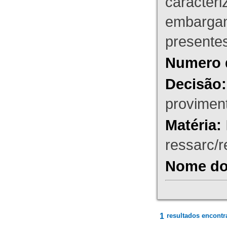
caracteri
embargant
presente
Numero 
Decisão:
proviment
Matéria:
ressarc/re
Nome do 
1
resultados encontr