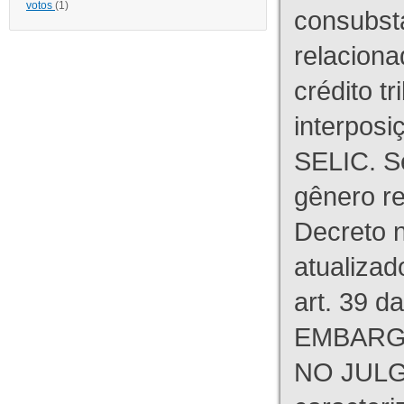
votos
(1)
consubst
relaciona
crédito tr
interpos
SELIC. S
gênero re
Decreto n
atualizad
art. 39 d
EMBARG
NO JULG