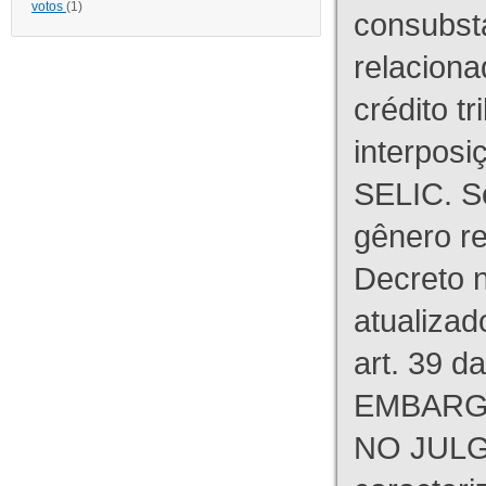
votos
(1)
consubst
relaciona
crédito tr
interpos
SELIC. S
gênero re
Decreto n
atualizad
art. 39 d
EMBARG
NO JULG