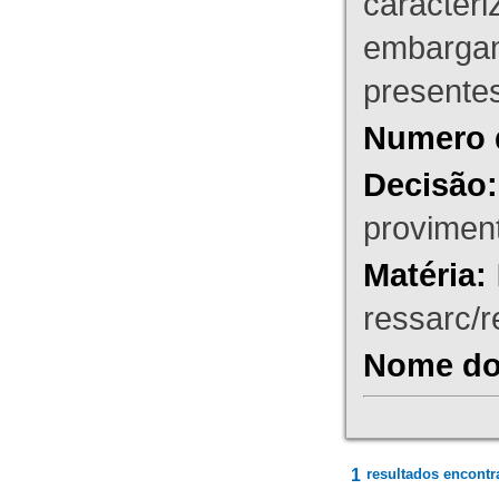
caracteri
embargant
presente
Numero 
Decisão:
proviment
Matéria:
ressarc/re
Nome do 
1
resultados encontr