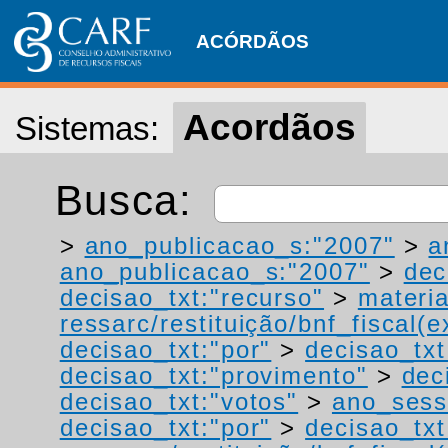
ACÓRDÃOS
Acordãos
Sistemas:
Busca:
>
ano_publicacao_s:"2007"
>
a
ano_publicacao_s:"2007"
>
dec
decisao_txt:"recurso"
>
materia
ressarc/restituição/bnf_fiscal(ex
decisao_txt:"por"
>
decisao_tx
decisao_txt:"provimento"
>
dec
decisao_txt:"votos"
>
ano_sess
decisao_txt:"por"
>
decisao_txt