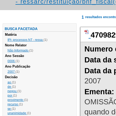
- ressarc/restituição/bnf_fiscal(
1
resultados encont
BUSCA FACETADA
470982
Matéria
IPI- processos NT - ressa
(1)
Nome Relator
Numero 
Não Informado
(1)
Ano Sessão
Data da 
0006
(1)
Ano Publicação
Data da 
2007
(1)
Decisão
2007
ao
(1)
de
(1)
Ementa:
negou
(1)
por
(1)
OMISSÃO
provimento
(1)
recurso
(1)
se
(1)
quando d
unanimidade
(1)