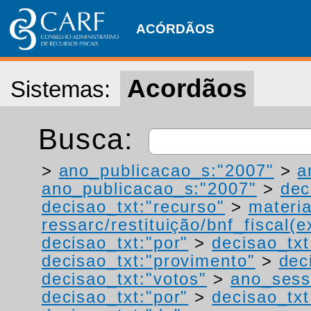
ACÓRDÃOS
Acordãos
Sistemas:
Busca:
>
ano_publicacao_s:"2007"
>
a
ano_publicacao_s:"2007"
>
dec
decisao_txt:"recurso"
>
materia
ressarc/restituição/bnf_fiscal(ex
decisao_txt:"por"
>
decisao_tx
decisao_txt:"provimento"
>
dec
decisao_txt:"votos"
>
ano_sess
decisao_txt:"por"
>
decisao_txt