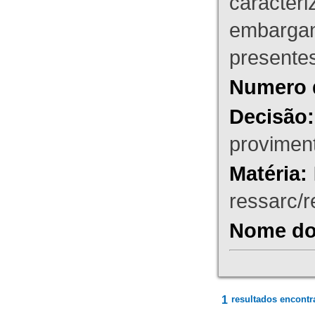
caracteri
embargant
presente
Numero 
Decisão:
proviment
Matéria:
ressarc/re
Nome do 
1
resultados encontr