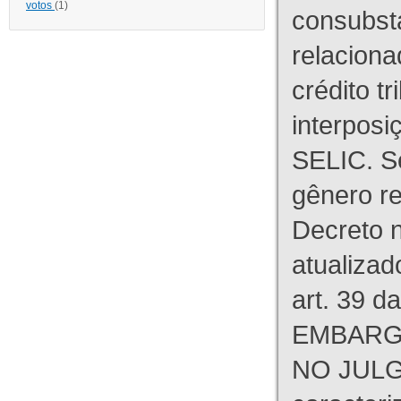
votos
(1)
consubst
relaciona
crédito tr
interpos
SELIC. S
gênero re
Decreto n
atualizad
art. 39 d
EMBARG
NO JULG