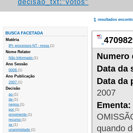
decisao_txt:"votos"
1
resultados encont
BUSCA FACETADA
470982
Matéria
IPI- processos NT - ressa
(1)
Nome Relator
Numero 
Não Informado
(1)
Ano Sessão
Data da 
0006
(1)
Ano Publicação
Data da 
2007
(1)
Decisão
2007
ao
(1)
de
(1)
Ementa:
negou
(1)
por
(1)
OMISSÃO
provimento
(1)
recurso
(1)
se
(1)
quando d
unanimidade
(1)