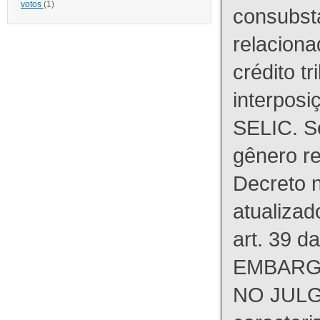
votos
(1)
consubst
relaciona
crédito tr
interpos
SELIC. S
gênero re
Decreto n
atualizad
art. 39 d
EMBARG
NO JULG