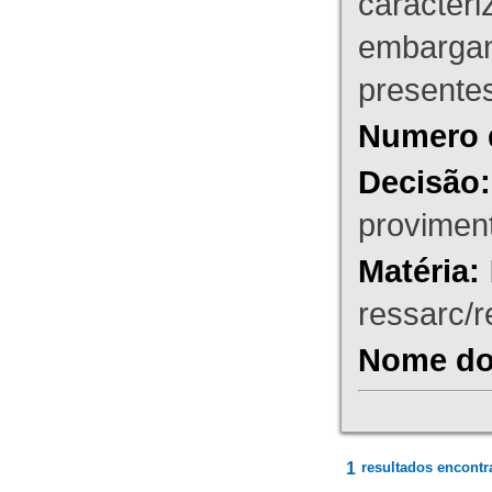
caracteri
embargant
presente
Numero 
Decisão:
proviment
Matéria:
ressarc/re
Nome do 
1
resultados encontr