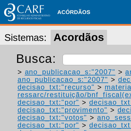
ACÓRDÃOS
Acordãos
Sistemas:
Busca:
>
ano_publicacao_s:"2007"
>
a
ano_publicacao_s:"2007"
>
dec
decisao_txt:"recurso"
>
materia
ressarc/restituição/bnf_fiscal(ex
decisao_txt:"por"
>
decisao_tx
decisao_txt:"provimento"
>
dec
decisao_txt:"votos"
>
ano_sess
decisao_txt:"por"
>
decisao_txt