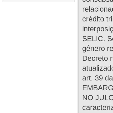
relaciona
crédito tr
interpos
SELIC. S
gênero re
Decreto n
atualizad
art. 39 d
EMBARG
NO JULG
caracteri