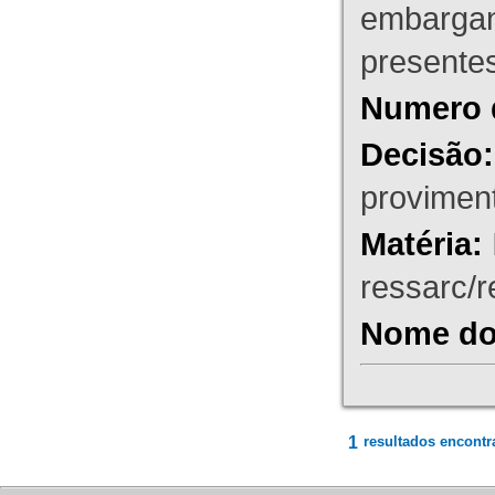
embargant
presente
Numero 
Decisão:
proviment
Matéria:
ressarc/re
Nome do 
1
resultados encontr