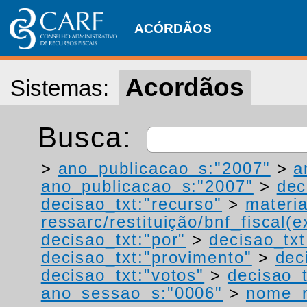
ACÓRDÃOS
Acordãos
Sistemas:
Busca:
>
ano_publicacao_s:"2007"
>
a
ano_publicacao_s:"2007"
>
dec
decisao_txt:"recurso"
>
materia
ressarc/restituição/bnf_fiscal(ex
decisao_txt:"por"
>
decisao_tx
decisao_txt:"provimento"
>
dec
decisao_txt:"votos"
>
decisao_t
ano_sessao_s:"0006"
>
nome_r