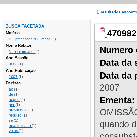
1
resultados encont
BUSCA FACETADA
470982
Matéria
IPI- processos NT - ressa
(1)
Nome Relator
Numero 
Não Informado
(1)
Ano Sessão
Data da 
0006
(1)
Ano Publicação
Data da 
2007
(1)
Decisão
2007
ao
(1)
de
(1)
Ementa:
negou
(1)
por
(1)
OMISSÃO
provimento
(1)
recurso
(1)
se
(1)
quando d
unanimidade
(1)
votos
(1)
consubst