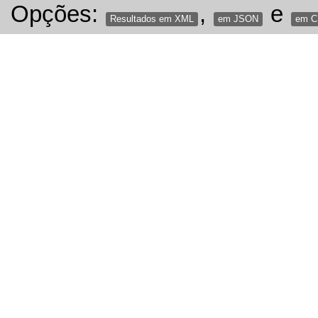
Opções:
,
e
Resultados em XML
em JSON
em 