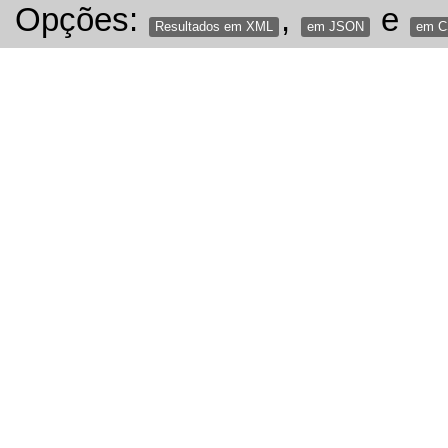
Opções:
,
e
Resultados em XML
em JSON
em 