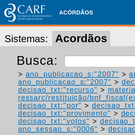
ACÓRDÃOS
Acordãos
Sistemas:
Busca:
>
ano_publicacao_s:"2007"
>
a
ano_publicacao_s:"2007"
>
dec
decisao_txt:"recurso"
>
materia
ressarc/restituição/bnf_fiscal(ex
decisao_txt:"por"
>
decisao_tx
decisao_txt:"provimento"
>
dec
decisao_txt:"votos"
>
decisao_t
ano_sessao_s:"0006"
>
decisa