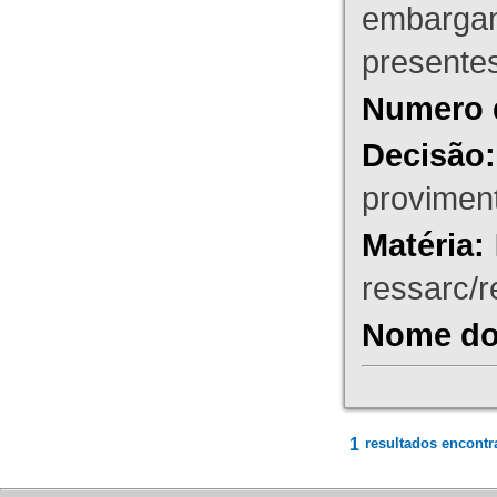
embargant
presente
Numero 
Decisão:
proviment
Matéria:
ressarc/re
Nome do 
1
resultados encontr