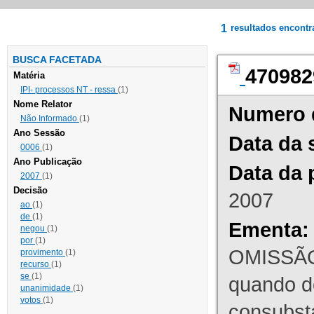
1
resultados encont
BUSCA FACETADA
470982
Matéria
IPI- processos NT - ressa
(1)
Nome Relator
Numero 
Não Informado
(1)
Ano Sessão
Data da 
0006
(1)
Ano Publicação
Data da 
2007
(1)
Decisão
2007
ao
(1)
de
(1)
Ementa:
negou
(1)
por
(1)
OMISSÃO
provimento
(1)
recurso
(1)
se
(1)
quando d
unanimidade
(1)
votos
(1)
consubst