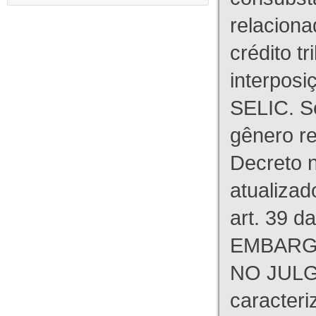
relaciona
crédito tr
interpos
SELIC. S
gênero re
Decreto n
atualizad
art. 39 d
EMBARG
NO JULG
caracteri