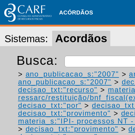
ACÓRDÃOS
Acordãos
Sistemas:
Busca:
>
ano_publicacao_s:"2007"
>
a
ano_publicacao_s:"2007"
>
dec
decisao_txt:"recurso"
>
materia
ressarc/restituição/bnf_fiscal(ex
decisao_txt:"por"
>
decisao_tx
decisao_txt:"provimento"
>
dec
materia_s:"IPI- processos NT - r
>
decisao_txt:"provimento"
>
d