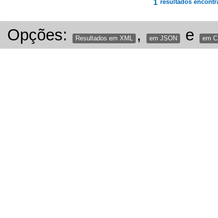
1
resultados encontr
Opções:
,
e
Resultados em XML
em JSON
em 