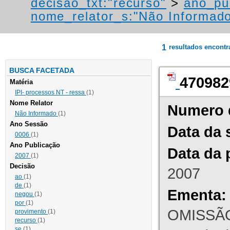
decisao_txt:"recurso"
>
ano_pu
nome_relator_s:"Não Informad
1
resultados encont
BUSCA FACETADA
470982
Matéria
IPI- processos NT - ressa
(1)
Nome Relator
Numero 
Não Informado
(1)
Ano Sessão
Data da 
0006
(1)
Ano Publicação
Data da 
2007
(1)
Decisão
2007
ao
(1)
de
(1)
Ementa:
negou
(1)
por
(1)
OMISSÃO
provimento
(1)
recurso
(1)
se
(1)