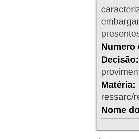
caracteri
embargant
presente
Numero 
Decisão:
proviment
Matéria:
ressarc/re
Nome do 