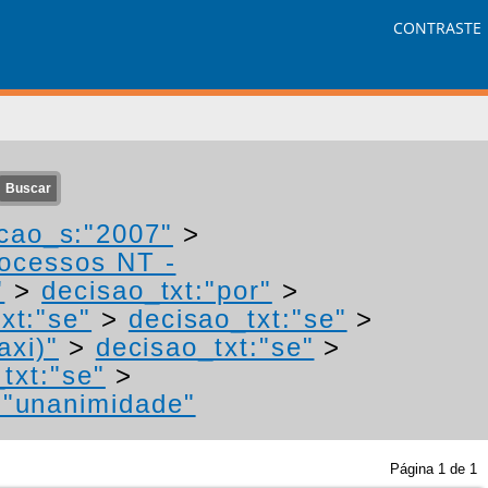
CONTRASTE
cao_s:"2007"
>
rocessos NT -
"
>
decisao_txt:"por"
>
xt:"se"
>
decisao_txt:"se"
>
axi)"
>
decisao_txt:"se"
>
txt:"se"
>
:"unanimidade"
Página
1
de
1