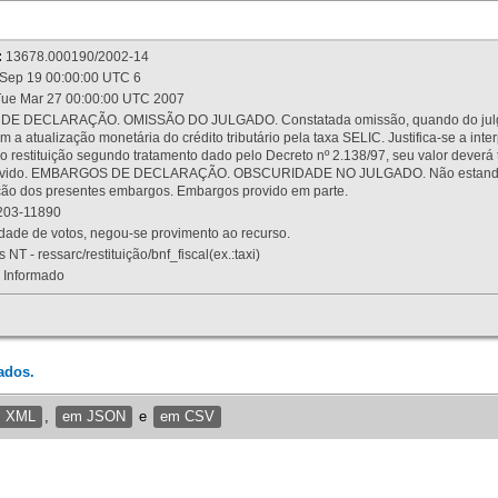
:
13678.000190/2002-14
Sep 19 00:00:00 UTC 6
ue Mar 27 00:00:00 UTC 2007
 DECLARAÇÃO. OMISSÃO DO JULGADO. Constatada omissão, quando do julgamen
m a atualização monetária do crédito tributário pela taxa SELIC. Justifica-se a 
 restituição segundo tratamento dado pelo Decreto nº 2.138/97, seu valor deverá 
rovido. EMBARGOS DE DECLARAÇÃO. OBSCURIDADE NO JULGADO. Não estando dev
osição dos presentes embargos. Embargos provido em parte.
03-11890
ade de votos, negou-se provimento ao recurso.
 NT - ressarc/restituição/bnf_fiscal(ex.:taxi)
Informado
ados.
m XML
,
em JSON
e
em CSV