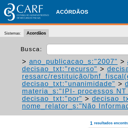
ACÓRDÃOS
Acordãos
Sistemas:
Busca:
>
ano_publicacao_s:"2007"
>
decisao_txt:"recurso"
>
decis
ressarc/restituição/bnf_fiscal(
decisao_txt:"unanimidade"
>
materia_s:"IPI- processos NT -
decisao_txt:"por"
>
decisao_t
nome_relator_s:"Não Informa
1
resultados encont