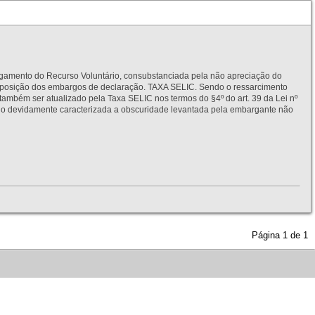
to do Recurso Voluntário, consubstanciada pela não apreciação do
interposição dos embargos de declaração. TAXA SELIC. Sendo o ressarcimento
também ser atualizado pela Taxa SELIC nos termos do §4º do art. 39 da Lei nº
idamente caracterizada a obscuridade levantada pela embargante não
Página
1
de
1