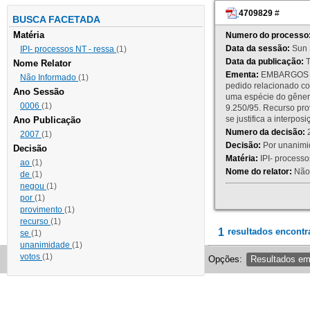
4709829
#
BUSCA FACETADA
Matéria
Numero do processo
Data da sessão:
Sun 
IPI- processos NT - ressa
(1)
Data da publicação:
T
Nome Relator
Ementa:
EMBARGOS DE
Não Informado
(1)
pedido relacionado co
Ano Sessão
uma espécie do gênero
0006
(1)
9.250/95. Recurso p
se justifica a interp
Ano Publicação
Numero da decisão:
2
2007
(1)
Decisão:
Por unanimid
Decisão
Matéria:
IPI- processos
ao
(1)
Nome do relator:
Não 
de
(1)
negou
(1)
por
(1)
provimento
(1)
recurso
(1)
1
resultados encontr
se
(1)
unanimidade
(1)
votos
(1)
Opções:
Resultados e