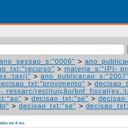
ano_sessao_s:"0006"
>
ano_publica
ao_txt:"recurso"
>
materia_s:"IPI- p
ex.:taxi)"
>
ano_publicacao_s:"2007
decisao_txt:"provimento"
>
decisao_t
 ressarc/restituição/bnf_fiscal(ex.:t
xt:"ao"
>
decisao_txt:"se"
>
decisao_
do"
>
decisao_txt:"se"
>
decisao_txt
rados em 6 ms.