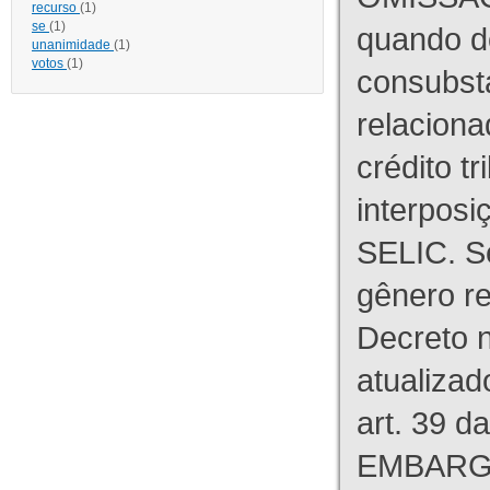
recurso
(1)
se
(1)
quando d
unanimidade
(1)
votos
(1)
consubst
relaciona
crédito tr
interpos
SELIC. S
gênero re
Decreto n
atualizad
art. 39 d
EMBARG