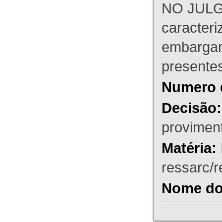
NO JULG
caracteri
embargant
presente
Numero 
Decisão:
proviment
Matéria:
ressarc/re
Nome do 