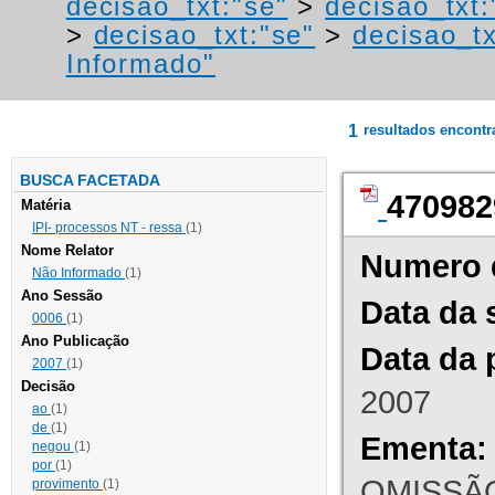
decisao_txt:"se"
>
decisao_txt:
>
decisao_txt:"se"
>
decisao_tx
Informado"
1
resultados encont
BUSCA FACETADA
470982
Matéria
IPI- processos NT - ressa
(1)
Nome Relator
Numero 
Não Informado
(1)
Ano Sessão
Data da 
0006
(1)
Ano Publicação
Data da 
2007
(1)
Decisão
2007
ao
(1)
de
(1)
Ementa:
negou
(1)
por
(1)
OMISSÃO
provimento
(1)