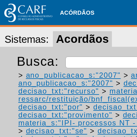
ACÓRDÃOS
Acordãos
Sistemas:
Busca:
>
ano_publicacao_s:"2007"
>
a
ano_publicacao_s:"2007"
>
dec
decisao_txt:"recurso"
>
materia
ressarc/restituição/bnf_fiscal(ex
decisao_txt:"por"
>
decisao_tx
decisao_txt:"provimento"
>
dec
materia_s:"IPI- processos NT - r
>
decisao_txt:"se"
>
decisao_tx