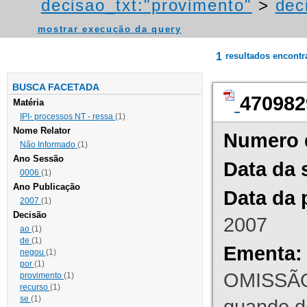
decisao_txt:"provimento"
>
dec
mostrar execução da query
1
resultados encont
BUSCA FACETADA
470982
Matéria
IPI- processos NT - ressa
(1)
Nome Relator
Numero 
Não Informado
(1)
Ano Sessão
Data da 
0006
(1)
Ano Publicação
Data da 
2007
(1)
Decisão
2007
ao
(1)
de
(1)
Ementa:
negou
(1)
por
(1)
OMISSÃO
provimento
(1)
recurso
(1)
se
(1)
quando d