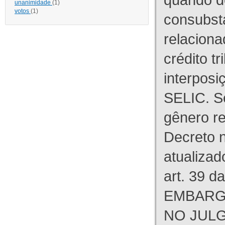
unanimidade
(1)
votos
(1)
consubst
relaciona
crédito tr
interpos
SELIC. S
gênero re
Decreto n
atualizad
art. 39 d
EMBARG
NO JULG