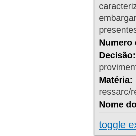
caracteri
embargant
presente
Numero 
Decisão:
proviment
Matéria:
ressarc/re
Nome do 
toggle e