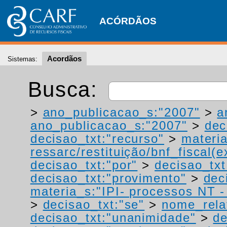
ACÓRDÃOS
Acordãos
Sistemas:
Busca:
>
ano_publicacao_s:"2007"
>
a
ano_publicacao_s:"2007"
>
dec
decisao_txt:"recurso"
>
materia
ressarc/restituição/bnf_fiscal(ex
decisao_txt:"por"
>
decisao_tx
decisao_txt:"provimento"
>
dec
materia_s:"IPI- processos NT - r
>
decisao_txt:"se"
>
nome_rela
decisao_txt:"unanimidade"
>
de