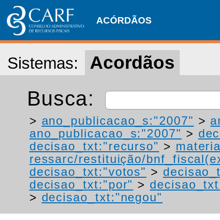
ACÓRDÃOS
Acordãos
Sistemas:
Busca:
>
ano_publicacao_s:"2007"
>
a
ano_publicacao_s:"2007"
>
dec
decisao_txt:"recurso"
>
materia
ressarc/restituição/bnf_fiscal(ex
decisao_txt:"votos"
>
decisao_
decisao_txt:"por"
>
decisao_tx
>
decisao_txt:"negou"