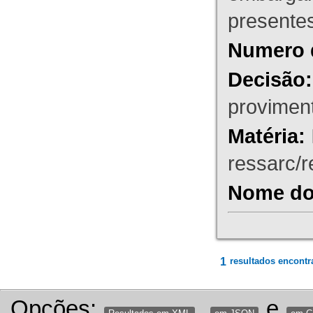
presente
Numero 
Decisão:
proviment
Matéria:
ressarc/re
Nome do 
1
resultados encontr
Opções:
,
e