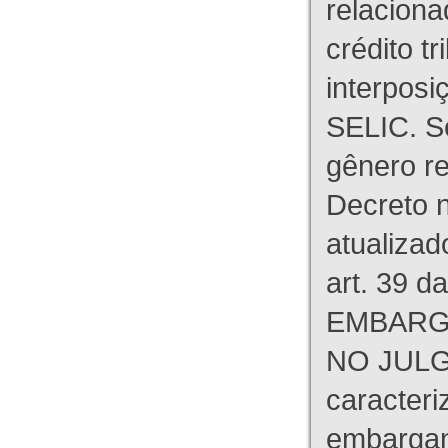
relaciona
crédito tr
interpos
SELIC. S
gênero re
Decreto n
atualizad
art. 39 d
EMBARG
NO JULG
caracteri
embargant